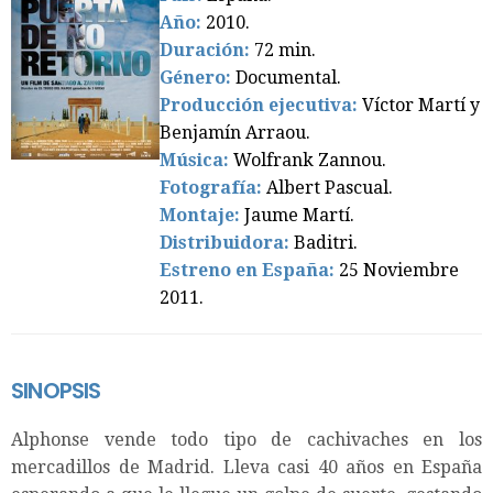
Año:
2010.
Duración:
72 min.
Género:
Documental.
Producción ejecutiva:
Víctor Martí y
Benjamín Arraou.
Música:
Wolfrank Zannou.
Fotografía:
Albert Pascual.
Montaje:
Jaume Martí.
Distribuidora:
Baditri.
Estreno en España:
25 Noviembre
2011
.
SINOPSIS
Alphonse vende todo tipo de cachivaches en los
mercadillos de Madrid. Lleva casi 40 años en España