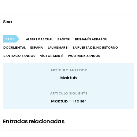
Sisa
TAGS
ALBERT PASCUAL
BADITRI
BENJAMÍN ARRAAOU
DOCUMENTAL
ESPAÑA
JAUME MARTÍ
LA PUERTA DEL NO RETORNO
SANTIAGO ZANNOU
VÍCTOR MARTÍ
WOLFRANK ZANNOU
ARTÍCULO ANTERIOR
Maktub
ARTÍCULO SIGUIENTE
Maktub - Trailer
Entradas relacionadas