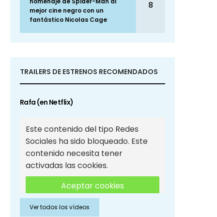
homenaje de Spider-Man al
8
mejor cine negro con un
fantástico Nicolas Cage
TRAILERS DE ESTRENOS RECOMENDADOS
Rafa (en Netflix)
Este contenido del tipo Redes
Sociales ha sido bloqueado. Este
contenido necesita tener
activadas las cookies.
Aceptar cookies
Ver todos los vídeos
Aceptar cookies de Redes
Sociales