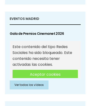
EVENTOS MADRID
Gala de Premios Cinemanet 2026
Este contenido del tipo Redes
Sociales ha sido bloqueado. Este
contenido necesita tener
activadas las cookies.
Aceptar cookies
Ver todos los vídeos
Aceptar cookies de Redes
Sociales