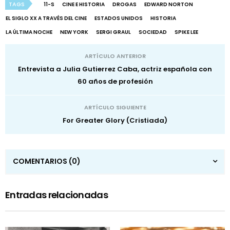
TAGS
11-S
CINE E HISTORIA
DROGAS
EDWARD NORTON
EL SIGLO XX A TRAVÉS DEL CINE
ESTADOS UNIDOS
HISTORIA
LA ÚLTIMA NOCHE
NEW YORK
SERGI GRAUL
SOCIEDAD
SPIKE LEE
ARTÍCULO ANTERIOR
Entrevista a Julia Gutierrez Caba, actriz española con
60 años de profesión
ARTÍCULO SIGUIENTE
For Greater Glory (Cristiada)
COMENTARIOS
(0)
Entradas relacionadas