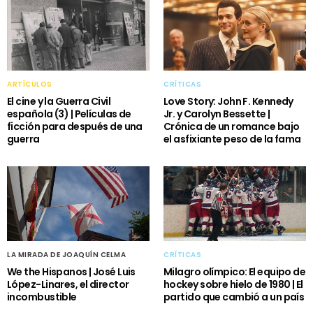
ARTÍCULOS
CRÍTICAS
El cine y la Guerra Civil
Love Story: John F. Kennedy
española (3) | Películas de
Jr. y Carolyn Bessette |
ficción para después de una
Crónica de un romance bajo
guerra
el asfixiante peso de la fama
LA MIRADA DE JOAQUÍN CELMA
CRÍTICAS
We the Hispanos | José Luis
Milagro olímpico: El equipo de
López-Linares, el director
hockey sobre hielo de 1980 | El
incombustible
partido que cambió a un país