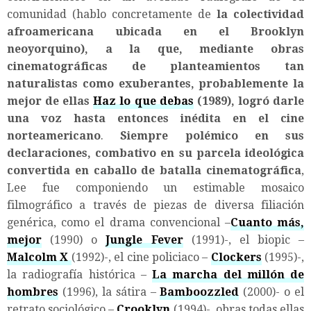
comunidad (hablo concretamente de
la colectividad
afroamericana ubicada en el Brooklyn
neoyorquino), a la que, mediante obras
cinematográficas de planteamientos tan
naturalistas como exuberantes, probablemente la
mejor de ellas
Haz lo que debas
(1989), logró darle
una voz hasta entonces inédita en el cine
norteamericano
.
Siempre polémico en sus
declaraciones, combativo en su parcela ideológica
convertida en caballo de batalla cinematográfica
,
Lee fue componiendo un estimable mosaico
filmográfico a través de piezas de diversa filiación
genérica, como el drama convencional –
Cuanto más,
mejor
(1990) o
Jungle Fever
(1991)-, el biopic –
Malcolm X
(1992)-, el cine policiaco –
Clockers
(1995)-,
la radiografía histórica –
La marcha del millón de
hombres
(1996), la sátira –
Bamboozzled
(2000)- o el
retrato sociológico –
Crooklyn
(1994)-, obras todas ellas