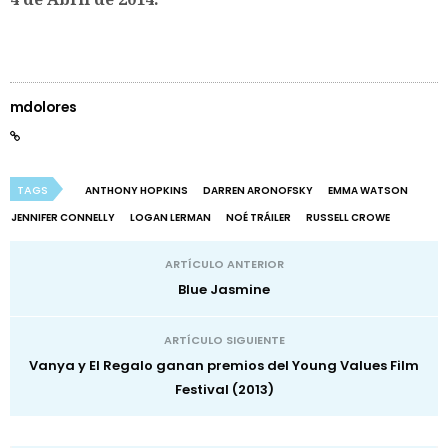
mdolores
TAGS
ANTHONY HOPKINS
DARREN ARONOFSKY
EMMA WATSON
JENNIFER CONNELLY
LOGAN LERMAN
NOÉ TRÁILER
RUSSELL CROWE
ARTÍCULO ANTERIOR
Blue Jasmine
ARTÍCULO SIGUIENTE
Vanya y El Regalo ganan premios del Young Values Film
Festival (2013)