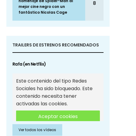
homenaje de Spider-Man al
8
mejor cine negro con un
fantástico Nicolas Cage
TRAILERS DE ESTRENOS RECOMENDADOS
Rafa (en Netflix)
Este contenido del tipo Redes
Sociales ha sido bloqueado. Este
contenido necesita tener
activadas las cookies.
Aceptar cookies
Ver todos los vídeos
Aceptar cookies de Redes
Sociales