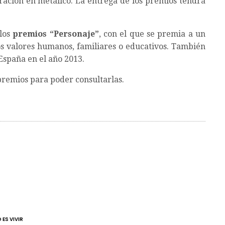
ación en metálico. La entrega de los premios tendrá
 los
premios “Personaje”
, con el que se premia a un
s valores humanos, familiares o educativos. También
 España en el año 2013.
premios para poder consultarlas.
 ES VIVIR