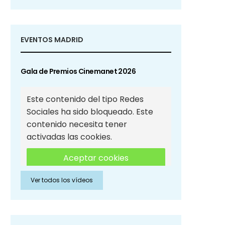
EVENTOS MADRID
Gala de Premios Cinemanet 2026
Este contenido del tipo Redes
Sociales ha sido bloqueado. Este
contenido necesita tener
activadas las cookies.
Aceptar cookies
Ver todos los vídeos
Aceptar cookies de Redes
Sociales