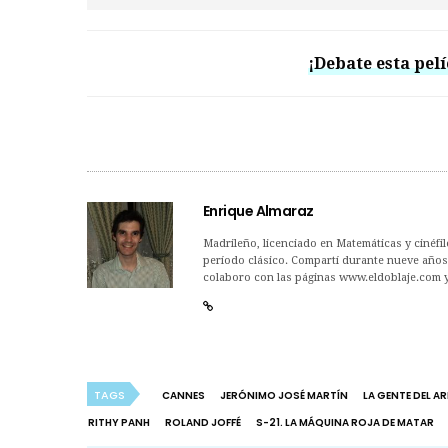
¡Debate esta pelí
Enrique Almaraz
Madrileño, licenciado en Matemáticas y cinéfilo
período clásico. Compartí durante nueve años 
colaboro con las páginas www.eldoblaje.com 
TAGS
CANNES
JERÓNIMO JOSÉ MARTÍN
LA GENTE DEL A
RITHY PANH
ROLAND JOFFÉ
S-21. LA MÁQUINA ROJA DE MATAR