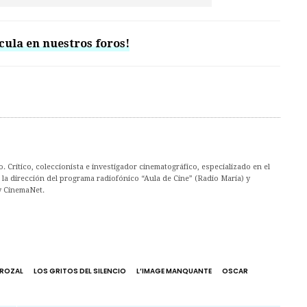
cula en nuestros foros!
. Crítico, coleccionista e investigador cinematográfico, especializado en el
la dirección del programa radiofónico “Aula de Cine” (Radio María) y
y CinemaNet.
RROZAL
LOS GRITOS DEL SILENCIO
L’IMAGE MANQUANTE
OSCAR