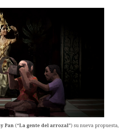
hy Pan
(
“
La gente del arrozal
”
) su nueva propuesta,