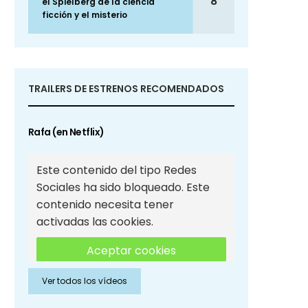
8
el Spielberg de la ciencia
ficción y el misterio
TRAILERS DE ESTRENOS RECOMENDADOS
Rafa (en Netflix)
Este contenido del tipo Redes
Sociales ha sido bloqueado. Este
contenido necesita tener
activadas las cookies.
Aceptar cookies
Ver todos los vídeos
Aceptar cookies de Redes
Sociales