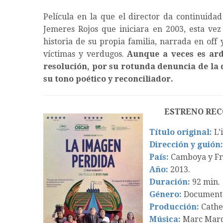
Película en la que el director da continuidad
Jemeres Rojos que iniciara en 2003, esta vez
historia de su propia familia, narrada en of
víctimas y verdugos.
Aunque a veces es ardu
resolución, por su rotunda denuncia de l
su tono poético y reconciliador.
ESTRENO RE
Título original:
L’
Dirección y guión:
País:
Camboya y Fr
Año:
2013.
Duración:
92 min.
Género:
Documenta
Producción:
Cathe
Música:
Marc Mard