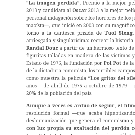
“
La imagen perdida
”
, Premio a la mejor pe
2013 y candidata al
Oscar
2013 a la mejor pelíc
personal indagación sobre los horrores de los
maoísta—, que inició en 2003 con su magnífi
torno a la dantesca prisión de
Tuol Sleng
arriesgada y singularísima: recrear la historia
Randal Douc
a partir de un hermoso texto d
figuritas talladas en madera de las víctimas
Estado de 1975, la fundación por
Pol Pot
de l
de la dictadura comunista, los terribles campo
como muestra la película
“
Los gritos del sil
años —de abril de 1975 a octubre de 1979— de
20% de la población del país.
Aunque a veces es arduo de seguir, el fil
resolución formal —que acaba hipnotizand
deshumanización que genera el comunismo y p
con luz propia su exaltación del perdón c