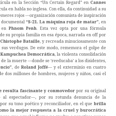
lícula en la Sección “Un Certain Regard” en
Cannes
ula en habla no inglesa. Con ella, da continuidad a su
 jemeres rojos —organización comunista de inspiración
co documental
“
S-21. La máquina roja de matar
”
, en
, en
Phnom Penh
. Esta vez opta por una fórmula
 de su propia familia en esa época, narrada en off por
e
Chistophe Bataille
, y recreada minuciosamente con
 y sus verdugos. De este modo, rememora el golpe de
a
Kampuchea Democrática
, la violenta consolidación
s de la muerte —donde se ‘reeducaba’ a los disidentes,
encio
”
, de
Roland Joffé
— y el exterminio en cuatro
 dos millones de hombres, mujeres y niños, casi el
me resulta fascinante y conmovedor
por su original
o al espectador—, por su rotunda denuncia de la
or su tono poético y reconciliador, en el que
brilla
omo la mejor respuesta a la cruel y burocrática