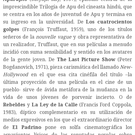
imprescindible Trilogía de Apu del cineasta hindú, que
se centra en los años de juventud de Apu y termina en
su ingreso en la universidad. De
Los cuatrocientos
golpes
(François Truffaut, 1959), uno de los títulos
señeros de la
nouvelle vague
y obra representativa de
un realizador, Truffaut, que en sus películas a menudo
incidió con suma sensibilidad y sentido en los avatares
de la gente joven. De
The Last Picture Show
(Peter
Bogdanovich, 1971), pieza carismática del llamado
New-
Hollywood
en el que esa cita cinéfila del título –la
última proyección de una película en el cine de un
pueblo- sirve de ávida metáfora de la mudanza en la
vida de unos jóvenes de porvenir incierto. O de
Rebeldes
y
La Ley de la Calle
(Francis Ford Coppola,
1983), díptico complementario en su utilización de
medios expresivos en los que el extraordinario director
de
El Padrino
pone en solfa cinematográfica los
aspavientos líricos de las reputadas novelas sobre