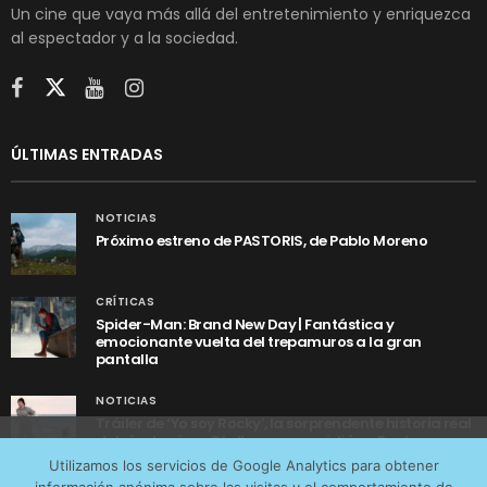
Un cine que vaya más allá del entretenimiento y enriquezca
al espectador y a la sociedad.
ÚLTIMAS ENTRADAS
NOTICIAS
Próximo estreno de PASTORIS, de Pablo Moreno
CRÍTICAS
Spider-Man: Brand New Day | Fantástica y
emocionante vuelta del trepamuros a la gran
pantalla
NOTICIAS
Tráiler de ‘Yo soy Rocky’, la sorprendente historia real
detrás de cómo Stallone se convirtió en Rocky
Utilizamos cookies anónimas de terceros para analizar el
Utilizamos los servicios de Google Analytics para obtener
tráfico web que recibimos y conocer los servicios que