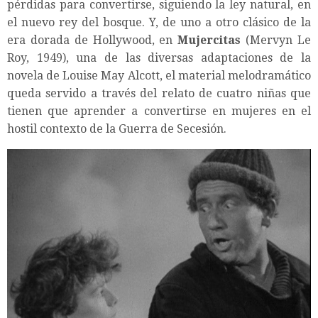
pérdidas para convertirse, siguiendo la ley natural, en
el nuevo rey del bosque. Y, de uno a otro clásico de la
era dorada de Hollywood, en
Mujercitas
(Mervyn Le
Roy, 1949), una de las diversas adaptaciones de la
novela de Louise May Alcott, el material melodramático
queda servido a través del relato de cuatro niñas que
tienen que aprender a convertirse en mujeres en el
hostil contexto de la Guerra de Secesión.