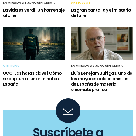
LA MIRADA DE JOAQUÍN CELMA
ARTÍCULOS
La vida es Verdi | Un homenaje
La gran pantalla y el misterio
al cine
de la fe
CRÍTICAS
LA MIRADA DE JOAQUÍN CELMA
UCO: Las horas clave | Cómo
Lluís Benejam Buhigas, uno de
se captura a un criminal en
los mayores coleccionistas
España
de España de material
cinematográfico
Suscríbete a