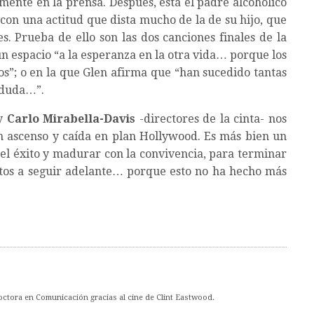
mente en la prensa. Después, está el padre alcohólico
con una actitud que dista mucho de la de su hijo, que
es. Prueba de ello son las dos canciones finales de la
n espacio “a la esperanza en la otra vida… porque los
sos”; o en la que Glen afirma que “han sucedido tantas
 duda…”.
y
Carlo Mirabella-Davis
-directores de la cinta- nos
n ascenso y caída en plan Hollywood. Es más bien un
n el éxito y madurar con la convivencia, para terminar
stos a seguir adelante… porque esto no ha hecho más
Doctora en Comunicación gracias al cine de Clint Eastwood.