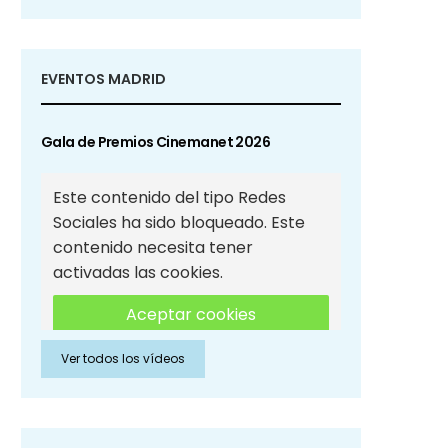
EVENTOS MADRID
Gala de Premios Cinemanet 2026
Este contenido del tipo Redes
Sociales ha sido bloqueado. Este
contenido necesita tener
activadas las cookies.
Aceptar cookies
Ver todos los vídeos
Aceptar cookies de Redes
Sociales