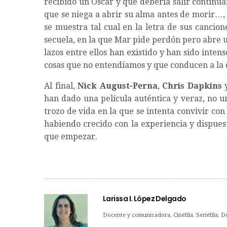
recibido un Oscar y que debería salir continua
que se niega a abrir su alma antes de morir…, 
se muestra tal cual en la letra de sus cancion
secuela, en la que Mar pide perdón pero abre u
lazos entre ellos han existido y han sido inten
cosas que no entendíamos y que conducen a la
Al final,
Nick August-Perna
,
Chris Dapkins
han dado una película auténtica y veraz, no u
trozo de vida en la que se intenta convivir co
habiendo crecido con la experiencia y dispue
que empezar.
Larissa I. López Delgado
Docente y comunicadora. Cinéfila. Seriéfila. 