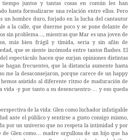
 tiempo juntos y tantas cosas en común les han
do hasta formalizarse una relación entre ellos. Pero
es un hombre duro, forjado en la lucha del cantautor
ale a la calle, que duerme poco y se pone delante de
ocos sin problema…, mientras que Mar es una joven de
os, más bien frágil y tímida, seria y sin afán de
edad, que se siente incómoda entre tantos flashes. El
 del espectáculo hacen que surjan opiniones distintas
se hagan frecuentes, que la distancia aumente hasta
eso me la desaconsejaron, porque carece de un happy
hemos asistido al diferente ritmo de maduración de
 la vida -y por tanto a su desencuentro-… y eso queda
erspectiva de la vida: Glen como luchador infatigable
dad ante el público y sentirse a gusto consigo mismo,
da por un universo que no respeta la intimidad y por
re de Glen como… madre orgullosa de un hijo que ha