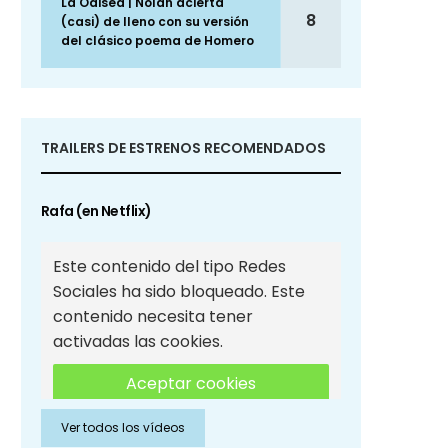
La Odisea | Nolan acierta
8
(casi) de lleno con su versión
del clásico poema de Homero
TRAILERS DE ESTRENOS RECOMENDADOS
Rafa (en Netflix)
Este contenido del tipo Redes
Sociales ha sido bloqueado. Este
contenido necesita tener
activadas las cookies.
Aceptar cookies
Ver todos los vídeos
Aceptar cookies de Redes
Sociales