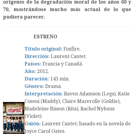
orígenes de la degradación moral de los años 60 y
70, mostrándose mucho más actual de lo que
pudiera parecer.
ESTRENO
Título original:
Foxfire.
Dirección:
Laurent Cantet.
Países:
Francia y Canadá.
Año:
2012.
Duración:
143 min.
Género:
Drama.
Interpretación:
Raven Adamson (Legs), Katie
Coseni (Maddy), Claire Mazerolle (Goldie),
Madeleine Bisson (Rita), Rachel Nyhuus
(Violet).
Guión:
Laurent Cantet; basado en la novela de
Joyce Carol Oates.