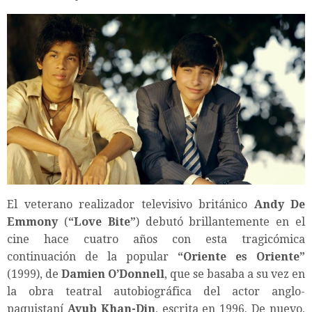
El veterano realizador televisivo británico
Andy De
Emmony
(
“
Love Bite
”
) debutó brillantemente en el
cine hace cuatro años con esta tragicómica
continuación de la popular
“
Oriente es Oriente
”
(1999), de
Damien O’Donnell
, que se basaba a su vez en
la obra teatral autobiográfica del actor anglo-
paquistaní
Ayub Khan-Din
, escrita en 1996. De nuevo,