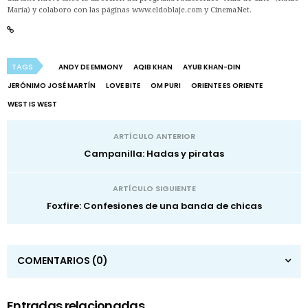
María) y colaboro con las páginas www.eldoblaje.com y CinemaNet.
TAGS
ANDY DE EMMONY
AQIB KHAN
AYUB KHAN-DIN
JERÓNIMO JOSÉ MARTÍN
LOVE BITE
OM PURI
ORIENTE ES ORIENTE
WEST IS WEST
ARTÍCULO ANTERIOR
Campanilla: Hadas y piratas
ARTÍCULO SIGUIENTE
Foxfire: Confesiones de una banda de chicas
COMENTARIOS
(0)
Entradas relacionadas