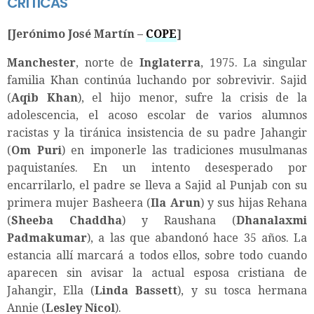
CRÍTICAS
[Jerónimo José Martín –
COPE
]
Manchester
, norte de
Inglaterra
, 1975. La singular
familia Khan continúa luchando por sobrevivir. Sajid
(
Aqib Khan
), el hijo menor, sufre la crisis de la
adolescencia, el acoso escolar de varios alumnos
racistas y la tiránica insistencia de su padre Jahangir
(
Om Puri
) en imponerle las tradiciones musulmanas
paquistaníes. En un intento desesperado por
encarrilarlo, el padre se lleva a Sajid al Punjab con su
primera mujer Basheera (
Ila Arun
) y sus hijas Rehana
(
Sheeba Chaddha
) y Raushana (
Dhanalaxmi
Padmakumar
), a las que abandonó hace 35 años. La
estancia allí marcará a todos ellos, sobre todo cuando
aparecen sin avisar la actual esposa cristiana de
Jahangir, Ella (
Linda Bassett
), y su tosca hermana
Annie (
Lesley Nicol
).