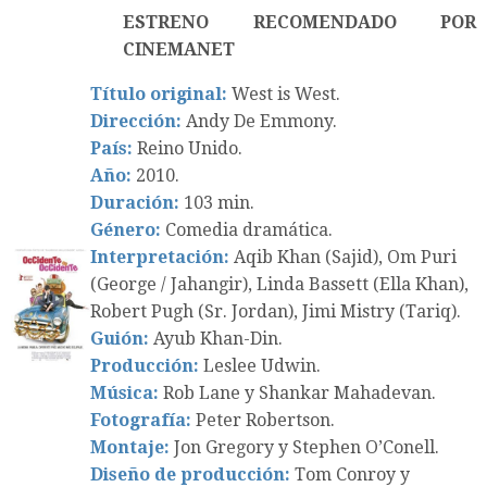
ESTRENO RECOMENDADO POR
CINEMANET
Título original:
West is West.
Dirección:
Andy De Emmony.
País:
Reino Unido.
Año:
2010.
Duración:
103 min.
Género:
Comedia dramática.
Interpretación:
Aqib Khan (Sajid), Om Puri
(George / Jahangir), Linda Bassett (Ella Khan),
Robert Pugh (Sr. Jordan), Jimi Mistry (Tariq).
Guión:
Ayub Khan-Din.
Producción:
Leslee Udwin.
Música:
Rob Lane y Shankar Mahadevan.
Fotografía:
Peter Robertson.
Montaje:
Jon Gregory y Stephen O’Conell.
Diseño de producción:
Tom Conroy y