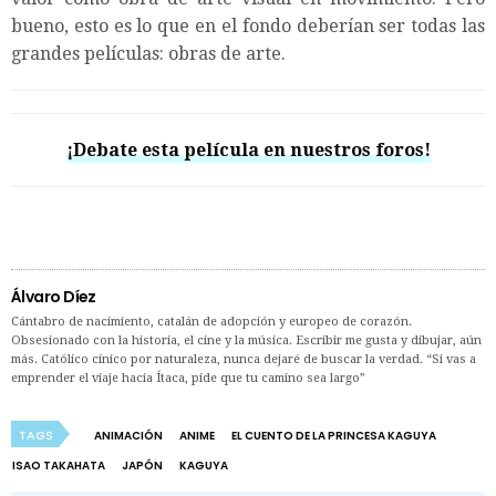
bueno, esto es lo que en el fondo deberían ser todas las
grandes películas: obras de arte.
¡Debate esta película en nuestros foros!
Álvaro Díez
Cántabro de nacimiento, catalán de adopción y europeo de corazón.
Obsesionado con la historia, el cine y la música. Escribir me gusta y dibujar, aún
más. Católico cínico por naturaleza, nunca dejaré de buscar la verdad. “Si vas a
emprender el viaje hacia Ítaca, pide que tu camino sea largo”
TAGS
ANIMACIÓN
ANIME
EL CUENTO DE LA PRINCESA KAGUYA
ISAO TAKAHATA
JAPÓN
KAGUYA