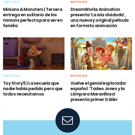
CRÍTICAS
NOTICIAS
Minions & Monsters | Tercera
DreamWorks Animation
entrega en solitario de los
presenta ‘La isla olvidada’,
minions perfecta para ver en
una nueva y original película
familia
en formato animación
CRÍTICAS
NOTICIAS
Toy Story 5 | La secuela que
Vuelve el genial explorador
nadie había pedido pero que
español: ‘Tadeo Jones y la
todos necesitamos
Lámpara Maravillosa’
presenta primer tráiler