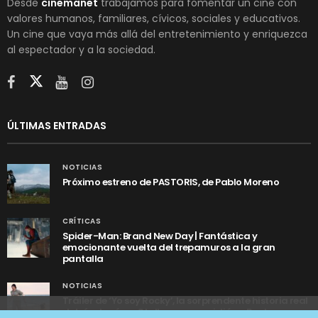
Desde
cinemanet
trabajamos para fomentar un cine con
valores humanos, familiares, cívicos, sociales y educativos.
Un cine que vaya más allá del entretenimiento y enriquezca
al espectador y a la sociedad.
ÚLTIMAS ENTRADAS
NOTICIAS
Próximo estreno de PASTORIS, de Pablo Moreno
CRÍTICAS
Spider-Man: Brand New Day | Fantástica y
emocionante vuelta del trepamuros a la gran
pantalla
NOTICIAS
Tráiler de ‘Yo soy Rocky’, la sorprendente historia real
detrás de cómo Stallone se convirtió en Rocky
Utilizamos cookies anónimas de terceros para analizar el