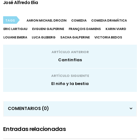
José Alfredo Elia
TAGS
AARON MICHAEL DROZIN
COMEDIA
COMEDIA DRAMÁTICA
ERIC LARTIGAU
EVGUENI GALPERINE
FRANÇOIS DAMIENS
KARIN VIARD
LOUANE EMERA
LUCA GLEBERG
SACHA GALPERINE
VICTORIA BEDOS
ARTÍCULO ANTERIOR
Cantinflas
ARTÍCULO SIGUIENTE
El niño y la bestia
COMENTARIOS
(0)
Entradas relacionadas