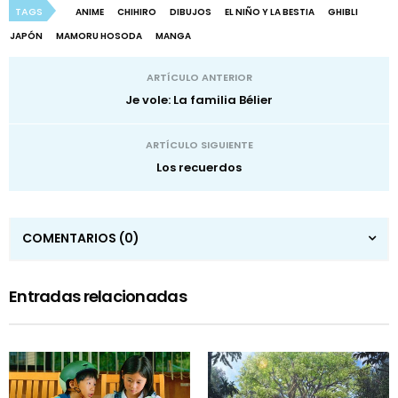
TAGS
ANIME
CHIHIRO
DIBUJOS
EL NIÑO Y LA BESTIA
GHIBLI
JAPÓN
MAMORU HOSODA
MANGA
ARTÍCULO ANTERIOR
Je vole: La familia Bélier
ARTÍCULO SIGUIENTE
Los recuerdos
COMENTARIOS
(0)
Entradas relacionadas