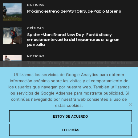
NOTICIAS
Próximo estreno de PASTORIS, de Pablo Moreno
CRÍTICAS
Spider-Man: Brand New Day | Fantástica y
emocionante vuelta del trepamuros a la gran
pantalla
NOTICIAS
Tráiler de ‘Yo soy Rocky’, la sorprendente historia real
detrás de cómo Stallone se convirtió en Rocky
Utilizamos cookies anónimas de terceros para analizar el
Utilizamos los servicios de Google Analytics para obtener
tráfico web que recibimos y conocer los servicios que
información anónima sobre las visitas y el comportamiento de
más os interesan. Puede cambiar las preferencias y
los usuarios que navegan por nuestra web. También utilizamos
obtener más información sobre las cookies que
los servicios de Google Adsense para mostrarte publicidad. Si
continúas navegando por nuestra web consientes al uso de
utilizamos en nuestra
Política de cookies
estas cookies.
AVISO LEGAL
CONTACTO
POLÍTICA DE COOKIES
Aceptar cookies
ESTOY DE ACUERDO
POLÍTICA DE PRIVACIDAD
© 2026 CinemaNet. Designed by
Prestigia
.
No permitir cookies
LEER MÁS