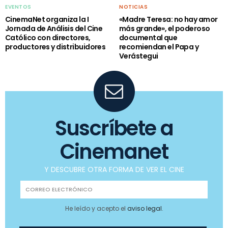
EVENTOS
NOTICIAS
CinemaNet organiza la I
«Madre Teresa: no hay amor
Jornada de Análisis del Cine
más grande», el poderoso
Católico con directores,
documental que
productores y distribuidores
recomiendan el Papa y
Verástegui
Suscríbete a
Cinemanet
Y DESCUBRE OTRA FORMA DE VER EL CINE
He leído y acepto el
aviso legal
.