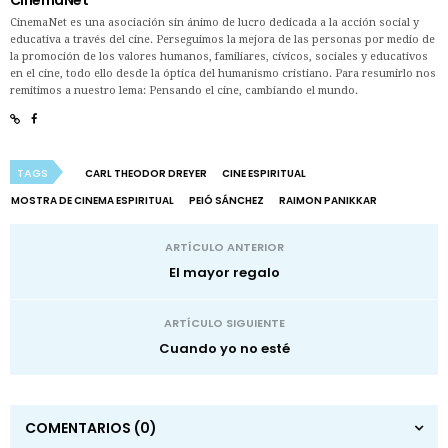
CinemaNet
CinemaNet es una asociación sin ánimo de lucro dedicada a la acción social y
educativa a través del cine. Perseguimos la mejora de las personas por medio de
la promoción de los valores humanos, familiares, cívicos, sociales y educativos
en el cine, todo ello desde la óptica del humanismo cristiano. Para resumirlo nos
remitimos a nuestro lema: Pensando el cine, cambiando el mundo.
TAGS
CARL THEODOR DREYER
CINE ESPIRITUAL
MOSTRA DE CINEMA ESPIRITUAL
PEIÓ SÁNCHEZ
RAIMON PANIKKAR
ARTÍCULO ANTERIOR
El mayor regalo
ARTÍCULO SIGUIENTE
Cuando yo no esté
COMENTARIOS
(0)