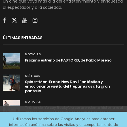
Un cine que vaya más allá del entretenimiento y enriquezca
al espectador y a la sociedad.
ÚLTIMAS ENTRADAS
NOTICIAS
Próximo estreno de PASTORIS, de Pablo Moreno
CRÍTICAS
Spider-Man: Brand New Day | Fantástica y
emocionante vuelta del trepamuros a la gran
pantalla
NOTICIAS
Tráiler de ‘Yo soy Rocky’, la sorprendente historia real
detrás de cómo Stallone se convirtió en Rocky
Utilizamos cookies anónimas de terceros para analizar el
Utilizamos los servicios de Google Analytics para obtener
tráfico web que recibimos y conocer los servicios que
información anónima sobre las visitas y el comportamiento de