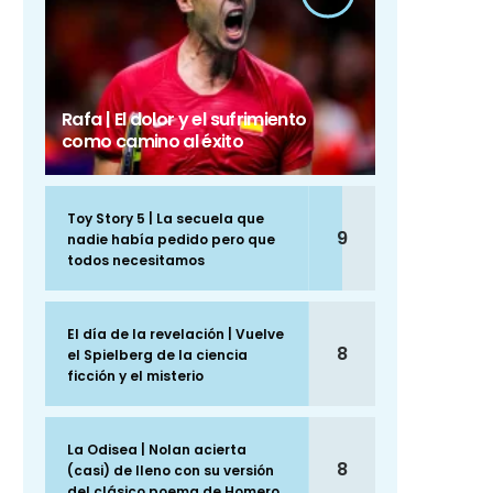
Rafa | El dolor y el sufrimiento
como camino al éxito
Toy Story 5 | La secuela que
9
nadie había pedido pero que
todos necesitamos
El día de la revelación | Vuelve
8
el Spielberg de la ciencia
ficción y el misterio
La Odisea | Nolan acierta
8
(casi) de lleno con su versión
del clásico poema de Homero