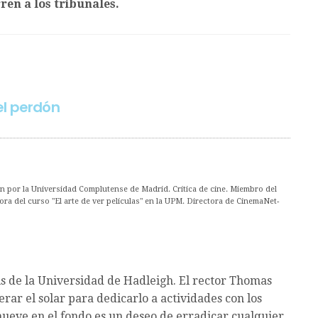
en a los tribunales.
del perdón
ón por la Universidad Complutense de Madrid. Crítica de cine. Miembro del
ora del curso "El arte de ver películas" en la UPM. Directora de CinemaNet-
us de la Universidad de Hadleigh. El rector Thomas
erar el solar para dedicarlo a actividades con los
mueve en el fondo es un deseo de erradicar cualquier