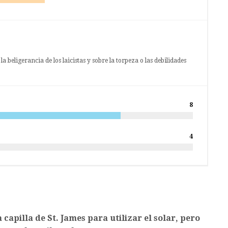
a beligerancia de los laicistas y sobre la torpeza o las debilidades
8
4
capilla de St. James para utilizar el solar, pero