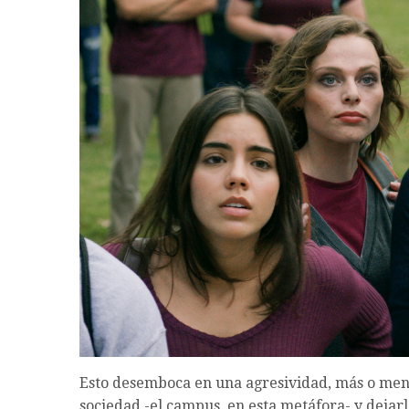
Esto desemboca en una agresividad, más o menos 
sociedad -el campus, en esta metáfora- y dejarl