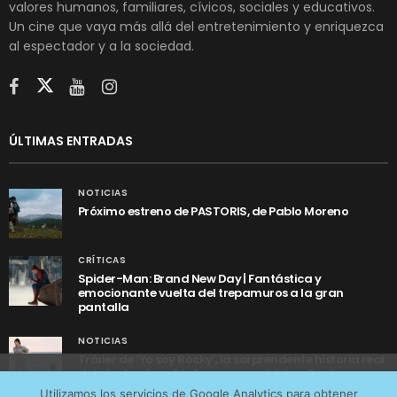
valores humanos, familiares, cívicos, sociales y educativos.
Un cine que vaya más allá del entretenimiento y enriquezca
al espectador y a la sociedad.
ÚLTIMAS ENTRADAS
NOTICIAS
Próximo estreno de PASTORIS, de Pablo Moreno
CRÍTICAS
Spider-Man: Brand New Day | Fantástica y
emocionante vuelta del trepamuros a la gran
pantalla
NOTICIAS
Tráiler de ‘Yo soy Rocky’, la sorprendente historia real
detrás de cómo Stallone se convirtió en Rocky
Utilizamos cookies anónimas de terceros para analizar el
Utilizamos los servicios de Google Analytics para obtener