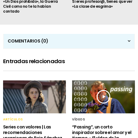
«Un Dios prohibido», la Guerra
Si eres profesor@, tienes que ver
Civil como no te la habían
«La clase de esgrima»
contado
COMENTARIOS
(0)
Entradas relacionadas
ARTÍCULOS
VÍDEOS
Series con valores | Las
“Passing”, un corto
recomendaciones
inspirador sobre el amor y el