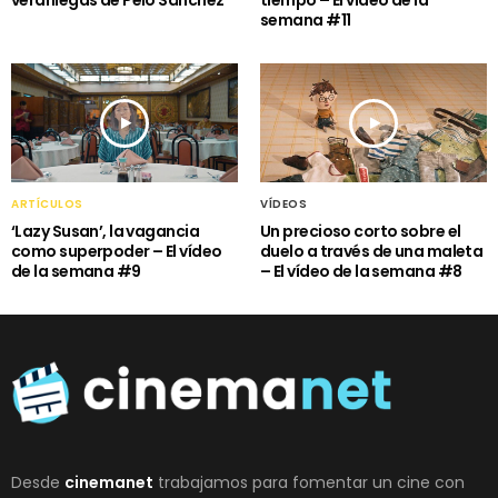
veraniegas de Peio Sánchez
tiempo – El vídeo de la
semana #11
ARTÍCULOS
VÍDEOS
‘Lazy Susan’, la vagancia
Un precioso corto sobre el
como superpoder – El vídeo
duelo a través de una maleta
de la semana #9
– El vídeo de la semana #8
Desde
cinemanet
trabajamos para fomentar un cine con