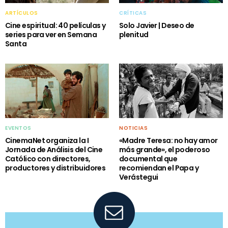
ARTÍCULOS
CRÍTICAS
Cine espiritual: 40 películas y
Solo Javier | Deseo de
series para ver en Semana
plenitud
Santa
EVENTOS
NOTICIAS
CinemaNet organiza la I
«Madre Teresa: no hay amor
Jornada de Análisis del Cine
más grande», el poderoso
Católico con directores,
documental que
productores y distribuidores
recomiendan el Papa y
Verástegui