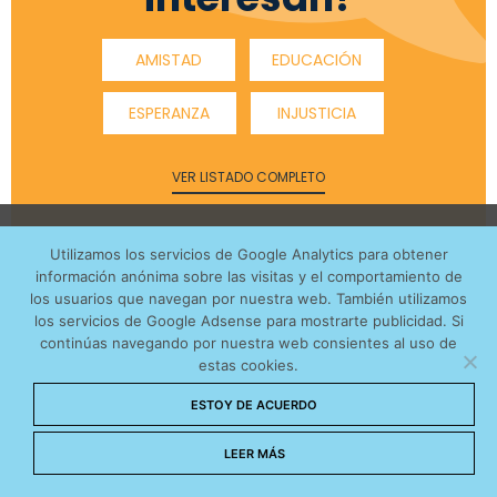
AMISTAD
EDUCACIÓN
ESPERANZA
INJUSTICIA
VER LISTADO COMPLETO
Utilizamos cookies anónimas de terceros para analizar el
Utilizamos los servicios de Google Analytics para obtener
tráfico web que recibimos y conocer los servicios que
información anónima sobre las visitas y el comportamiento de
más os interesan. Puede cambiar las preferencias y
NOS PATROCINAN
los usuarios que navegan por nuestra web. También utilizamos
obtener más información sobre las cookies que
los servicios de Google Adsense para mostrarte publicidad. Si
continúas navegando por nuestra web consientes al uso de
utilizamos en nuestra
Política de cookies
estas cookies.
Aceptar cookies
ESTOY DE ACUERDO
No permitir cookies
LEER MÁS