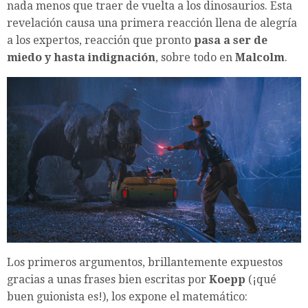
nada menos que traer de vuelta a los dinosaurios. Esta
revelación causa una primera reacción llena de alegría
a los expertos, reacción que pronto
pasa a ser de
miedo y hasta indignación
, sobre todo en
Malcolm
.
Los primeros argumentos, brillantemente expuestos
gracias a unas frases bien escritas por
Koepp
(¡qué
buen guionista es!), los expone el matemático: