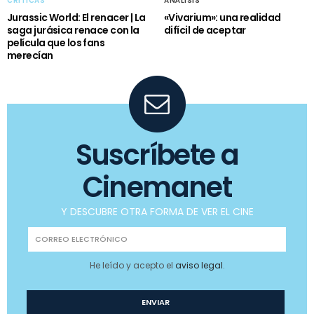
CRÍTICAS
ANÁLISIS
Jurassic World: El renacer | La
«Vivarium»: una realidad
saga jurásica renace con la
difícil de aceptar
película que los fans
merecían
Suscríbete a
Cinemanet
Y DESCUBRE OTRA FORMA DE VER EL CINE
He leído y acepto el
aviso legal
.