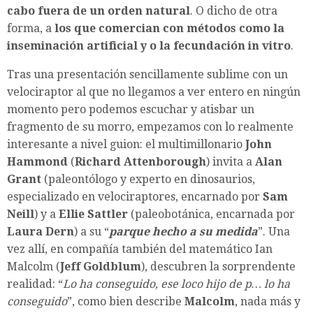
cabo fuera de un orden natural
. O dicho de otra
forma, a
los que comercian con métodos como la
inseminación artificial y o la fecundación in vitro
.
Tras una presentación sencillamente sublime con un
velociraptor al que no llegamos a ver entero en ningún
momento pero podemos escuchar y atisbar un
fragmento de su morro, empezamos con lo realmente
interesante a nivel guion: el multimillonario
John
Hammond
(
Richard Attenborough
) invita a
Alan
Grant
(paleontólogo y experto en dinosaurios,
especializado en velociraptores, encarnado por
Sam
Neill
) y a
Ellie Sattler
(paleobotánica, encarnada por
Laura Dern
) a su “
parque hecho a su medida
”. Una
vez allí, en compañía también del matemático Ian
Malcolm (
Jeff
Goldblum
), descubren la sorprendente
realidad: “
Lo ha conseguido, ese loco hijo de p… lo ha
conseguido
”, como bien describe
Malcolm
, nada más y