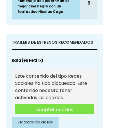
homenaje de Spider-Man al
8
mejor cine negro con un
fantástico Nicolas Cage
TRAILERS DE ESTRENOS RECOMENDADOS
Rafa (en Netflix)
Este contenido del tipo Redes
Sociales ha sido bloqueado. Este
contenido necesita tener
activadas las cookies.
Aceptar cookies
Ver todos los vídeos
Aceptar cookies de Redes
Sociales