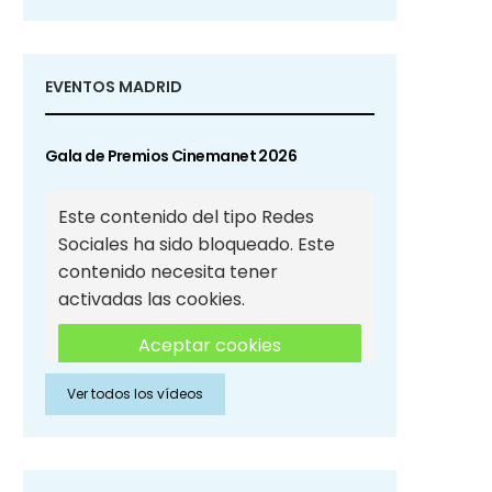
EVENTOS MADRID
Gala de Premios Cinemanet 2026
Este contenido del tipo Redes
Sociales ha sido bloqueado. Este
contenido necesita tener
activadas las cookies.
Aceptar cookies
Ver todos los vídeos
Aceptar cookies de Redes
Sociales