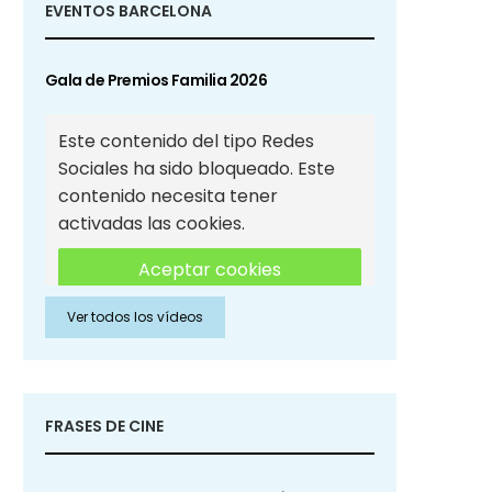
EVENTOS BARCELONA
Gala de Premios Familia 2026
Este contenido del tipo Redes
Sociales ha sido bloqueado. Este
contenido necesita tener
activadas las cookies.
Aceptar cookies
Ver todos los vídeos
Aceptar cookies de Redes
Sociales
FRASES DE CINE