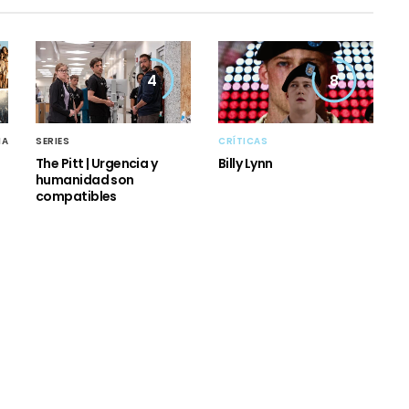
4
8
MA
SERIES
CRÍTICAS
The Pitt | Urgencia y
Billy Lynn
humanidad son
compatibles