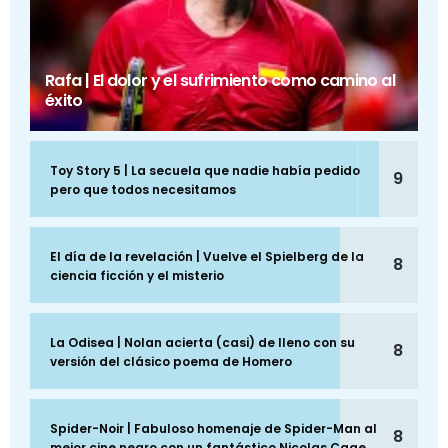
Rafa | El dolor y el sufrimiento como camino al
éxito
Toy Story 5 | La secuela que nadie había pedido
9
pero que todos necesitamos
El día de la revelación | Vuelve el Spielberg de la
8
ciencia ficción y el misterio
La Odisea | Nolan acierta (casi) de lleno con su
8
versión del clásico poema de Homero
Spider-Noir | Fabuloso homenaje de Spider-Man al
8
mejor cine negro con un fantástico Nicolas Cage