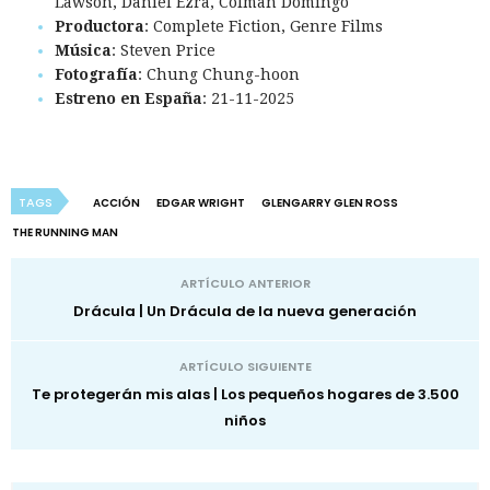
Lawson, Daniel Ezra, Colman Domingo
Productora
: Complete Fiction, Genre Films
Música
: Steven Price
Fotografía
: Chung Chung-hoon
Estreno en España
: 21-11-2025
TAGS
ACCIÓN
EDGAR WRIGHT
GLENGARRY GLEN ROSS
THE RUNNING MAN
ARTÍCULO ANTERIOR
Drácula | Un Drácula de la nueva generación
ARTÍCULO SIGUIENTE
Te protegerán mis alas | Los pequeños hogares de 3.500
niños