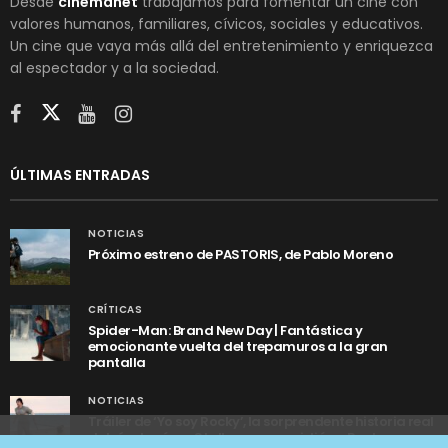
Desde
cinemanet
trabajamos para fomentar un cine con
valores humanos, familiares, cívicos, sociales y educativos.
Un cine que vaya más allá del entretenimiento y enriquezca
al espectador y a la sociedad.
ÚLTIMAS ENTRADAS
NOTICIAS
Próximo estreno de PASTORIS, de Pablo Moreno
CRÍTICAS
Spider-Man: Brand New Day | Fantástica y
emocionante vuelta del trepamuros a la gran
pantalla
NOTICIAS
Tráiler de ‘Yo soy Rocky’, la sorprendente historia real
detrás de cómo Stallone se convirtió en Rocky
Utilizamos cookies anónimas de terceros para analizar el