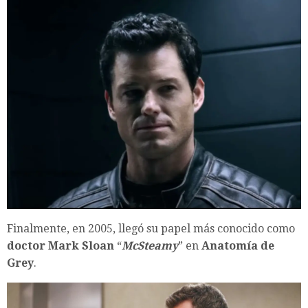
Finalmente, en 2005, llegó su papel más conocido como
doctor Mark Sloan
“
McSteamy
” en
Anatomía de
Grey
.