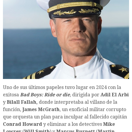
Uno de sus últimos papeles tuvo lugar en 2024 con la
exitosa
Bad Boys: Ride or die
, dirigida por
Adil El Arbi
y
Bilall Fallah,
donde interpretaba al villano de la
función,
James McGrath
, un exoficial militar corrupto
que orquesta un plan para inculpar al fallecido capitán
Conrad Howard
y eliminar a los detectives
Mike
Lowrey
(
Will Smith
) y
Marcus Burnett
(
Martin