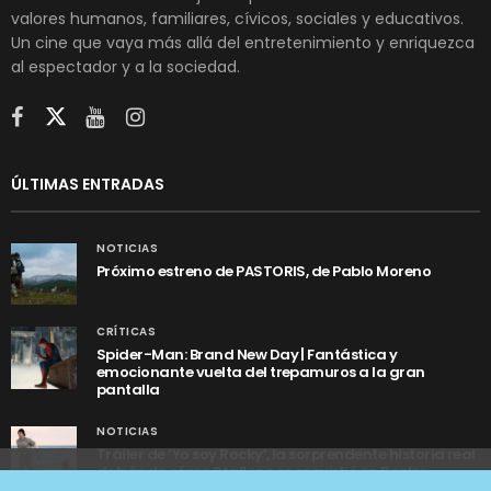
valores humanos, familiares, cívicos, sociales y educativos.
Un cine que vaya más allá del entretenimiento y enriquezca
al espectador y a la sociedad.
ÚLTIMAS ENTRADAS
NOTICIAS
Próximo estreno de PASTORIS, de Pablo Moreno
CRÍTICAS
Spider-Man: Brand New Day | Fantástica y
emocionante vuelta del trepamuros a la gran
pantalla
NOTICIAS
Tráiler de ‘Yo soy Rocky’, la sorprendente historia real
detrás de cómo Stallone se convirtió en Rocky
Utilizamos cookies anónimas de terceros para analizar el