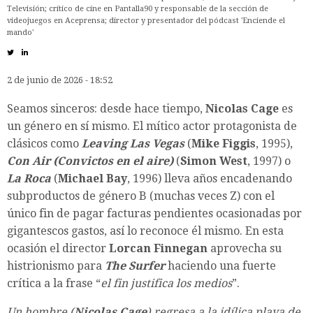
Televisión; crítico de cine en Pantalla90 y responsable de la sección de
videojuegos en Aceprensa; director y presentador del pódcast 'Enciende el
mando'
2 de junio de 2026 - 18:52
Seamos sinceros: desde hace tiempo,
Nicolas Cage
es
un género en sí mismo. El mítico actor protagonista de
clásicos como
Leaving Las Vegas
(
Mike Figgis
, 1995),
Con Air (Convictos en el aire)
(
Simon West
, 1997) o
La Roca
(
Michael Bay
, 1996) lleva años encadenando
subproductos de género B (muchas veces Z) con el
único fin de pagar facturas pendientes ocasionadas por
gigantescos gastos, así lo reconoce él mismo. En esta
ocasión el director
Lorcan Finnegan
aprovecha su
histrionismo para
The Surfer
haciendo una fuerte
crítica a la frase “
el fin justifica los medios
”.
Un hombre (
Nicolas Cage
) regresa a la idílica playa de