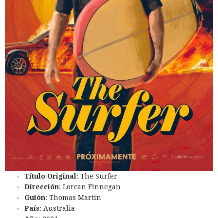
Título Original
: The Surfer
Dirección
: Lorcan Finnegan
Guión
: Thomas Martin
País
: Australia