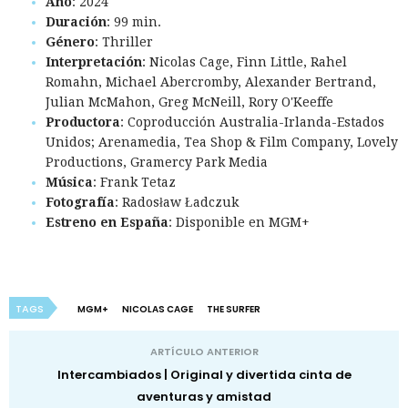
Año
: 2024
Duración
: 99 min.
Género
: Thriller
Interpretación
: Nicolas Cage, Finn Little, Rahel
Romahn, Michael Abercromby, Alexander Bertrand,
Julian McMahon, Greg McNeill, Rory O'Keeffe
Productora
: Coproducción Australia-Irlanda-Estados
Unidos; Arenamedia, Tea Shop & Film Company, Lovely
Productions, Gramercy Park Media
Música
: Frank Tetaz
Fotografía
: Radosław Ładczuk
Estreno en España
: Disponible en MGM+
TAGS
MGM+
NICOLAS CAGE
THE SURFER
ARTÍCULO ANTERIOR
Intercambiados | Original y divertida cinta de
aventuras y amistad