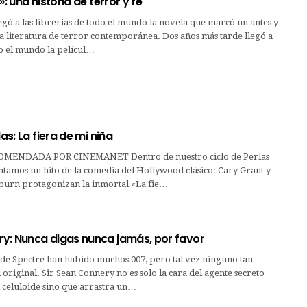
»: una historia de terror y fe
egó a las librerías de todo el mundo la novela que marcó un antes y
a literatura de terror contemporánea. Dos años más tarde llegó a
do el mundo la películ…
las: La fiera de mi niña
MENDADA POR CINEMANET Dentro de nuestro ciclo de Perlas
entamos un hito de la comedia del Hollywood clásico: Cary Grant y
urn protagonizan la inmortal «La fie…
y: Nunca digas nunca jamás, por favor
 de Spectre han habido muchos 007, pero tal vez ninguno tan
 original. Sir Sean Connery no es solo la cara del agente secreto
 celuloide sino que arrastra un…