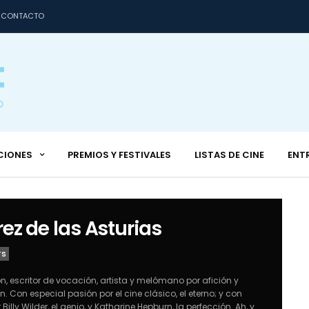
CONTACTO
CIONES
PREMIOS Y FESTIVALES
LISTAS DE CINE
ENT
ez de las Asturias
TS
ión, escritor de vocación, artista y melómano por afición y
n. Con especial pasión por el cine clásico, el eterno; y con
Billy Wilder, el genio, y Katharine Hepburn, la perfección. Ah, y