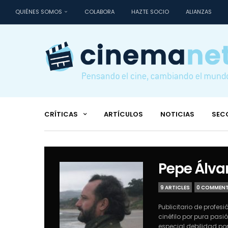
QUIÉNES SOMOS
COLABORA
HAZTE SOCIO
ALIANZAS
CRÍTICAS
ARTÍCULOS
NOTICIAS
SEC
Pepe Álvar
9 ARTICLES
0 COMMEN
Publicitario de profes
cinéfilo por pura pasió
especial debilidad por 