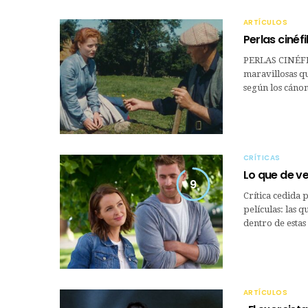
ARTÍCULOS
Perlas cinéfi
PERLAS CINÉFIL
maravillosas qu
según los cánon
CRÍTICAS
Lo que de v
9
Crítica cedida 
películas: las 
dentro de estas
ARTÍCULOS