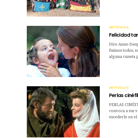
ARTÍCULOS
Felicidad t
Dice Anne-Dauph
fuimos todos, 
alguna cuneta 
ARTÍCULOS
Perlas cinéfi
PERLAS CINÉFIL
convoca a sus v
sucederle en el