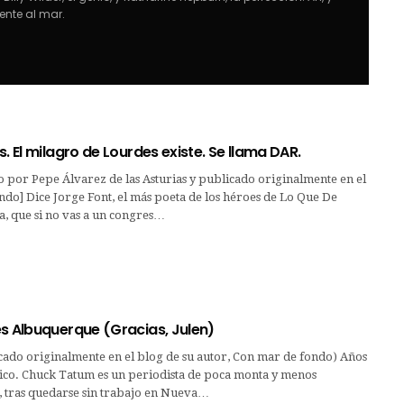
ente al mar.
s. El milagro de Lourdes existe. Se llama DAR.
o por Pepe Álvarez de las Asturias y publicado originalmente en el
do] Dice Jorge Font, el más poeta de los héroes de Lo Que De
, que si no vas a un congres…
es Albuquerque (Gracias, Julen)
cado originalmente en el blog de su autor, Con mar de fondo) Años
co. Chuck Tatum es un periodista de poca monta y menos
, tras quedarse sin trabajo en Nueva…