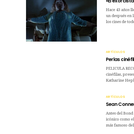
«El exorcista
Hace 43 años ll
un después en l
los cines de to
ARTÍCULOS
Perlas cinéfi
PELICULA RECO
cinéfilas, pres
Katharine Hepb
ARTÍCULOS
Sean Conner
Antes del Bond
icónico como el
más famoso del