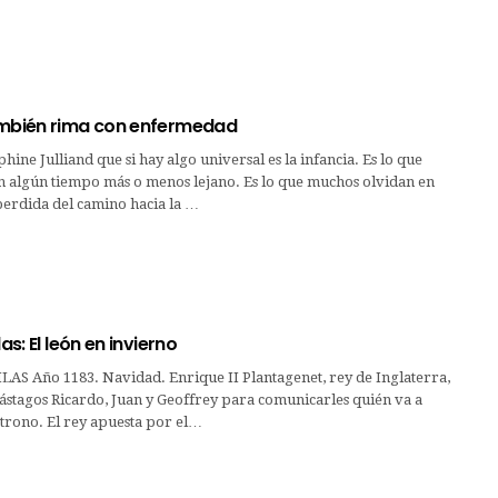
ambién rima con enfermedad
ine Julliand que si hay algo universal es la infancia. Es lo que
en algún tiempo más o menos lejano. Es lo que muchos olvidan en
perdida del camino hacia la …
las: El león en invierno
AS Año 1183. Navidad. Enrique II Plantagenet, rey de Inglaterra,
ástagos Ricardo, Juan y Geoffrey para comunicarles quién va a
 trono. El rey apuesta por el…