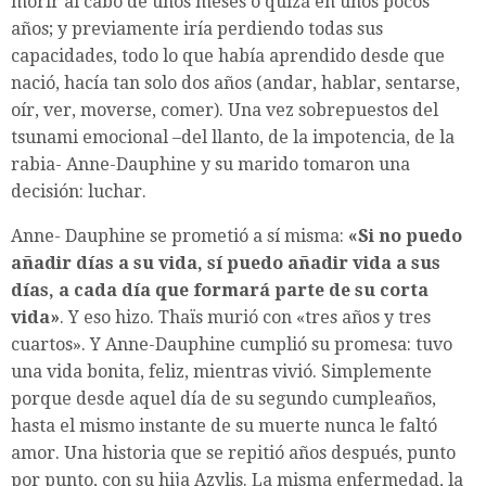
morir al cabo de unos meses o quizá en unos pocos
años; y previamente iría perdiendo todas sus
capacidades, todo lo que había aprendido desde que
nació, hacía tan solo dos años (andar, hablar, sentarse,
oír, ver, moverse, comer). Una vez sobrepuestos del
tsunami emocional –del llanto, de la impotencia, de la
rabia- Anne-Dauphine y su marido tomaron una
decisión: luchar.
Anne- Dauphine se prometió a sí misma:
«Si no puedo
añadir días a su vida, sí puedo añadir vida a sus
días, a cada día que formará parte de su corta
vida»
. Y eso hizo. Thaïs murió con «tres años y tres
cuartos». Y Anne-Dauphine cumplió su promesa: tuvo
una vida bonita, feliz, mientras vivió. Simplemente
porque desde aquel día de su segundo cumpleaños,
hasta el mismo instante de su muerte nunca le faltó
amor. Una historia que se repitió años después, punto
por punto, con su hija Azylis. La misma enfermedad, la