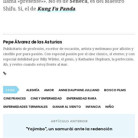
llama «presente»». No es de
Séneca
, es del Maestro
Shifu. Sí, el de
Kung Fu Panda
.
Pepe Álvarez de las Asturias
Publicitario de profesión, escritor de vocación, artista y melómano por afición y
cinéfilo por pura pasión. Con especial pasión por el cine clásico, el eterno; y con
especial debilidad por Billy Wilder, el genio, y Katharine Hepburn, la perfección.
Ah, y revivo cuando estoy frente al mar.
TAGS
ALEGRÍA
AMOR
ANNE DAUPHINE JULLIAND
BOSCO FILMS
CINE FRANCES
CINE Y ENFERMEDAD
ENFERMEDAD RARA
ENFERMEDADES TERMINALES
GANAR AL VIENTO
INFANCIA
NIÑO
ARTÍCULO ANTERIOR
"Yojimbo", un samurái ante la redención