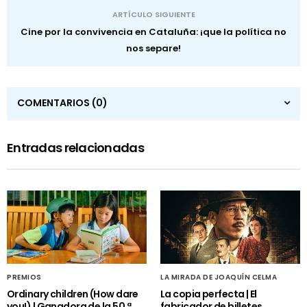
ARTÍCULO SIGUIENTE
Cine por la convivencia en Cataluña: ¡que la política no
nos separe!
COMENTARIOS
(0)
Entradas relacionadas
PREMIOS
LA MIRADA DE JOAQUÍN CELMA
Ordinary children (How dare
La copia perfecta | El
you!) | Ganadora de la 50.ª
fabricador de billetes