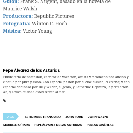
Guión:
Frank S. Nugent, basado en la novela de
Maurice Walsh
Productora:
Republic Pictures
Fotografía:
Winton C. Hoch
Música:
Victor Young
Pepe Álvarez de las Asturias
Publicitario de profesión, escritor de vocación, artista y melómano por afición y
cinéfilo por pura pasión. Con especial pasión por el cine clásico, el eterno; y con
especial debilidad por Billy Wilder, el genio, y Katharine Hepburn, la perfección.
Ah, y revivo cuando estoy frente al mar.
TAGS
EL HOMBRE TRANQUILO
JOHN FORD
JOHN WAYNE
MAUREEN O'HARA
PEPE ÁLVAREZ DE LAS ASTURIAS
PERLAS CINÉFILAS