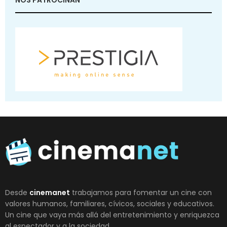
Desde
cinemanet
trabajamos para fomentar un cine con
valores humanos, familiares, cívicos, sociales y educativos.
Un cine que vaya más allá del entretenimiento y enriquezca
al espectador y a la sociedad.