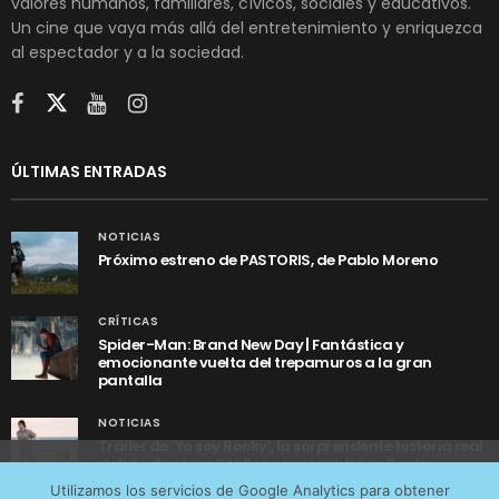
valores humanos, familiares, cívicos, sociales y educativos.
Un cine que vaya más allá del entretenimiento y enriquezca
al espectador y a la sociedad.
ÚLTIMAS ENTRADAS
NOTICIAS
Próximo estreno de PASTORIS, de Pablo Moreno
CRÍTICAS
Spider-Man: Brand New Day | Fantástica y
emocionante vuelta del trepamuros a la gran
pantalla
NOTICIAS
Tráiler de ‘Yo soy Rocky’, la sorprendente historia real
detrás de cómo Stallone se convirtió en Rocky
Utilizamos cookies anónimas de terceros para analizar el
Utilizamos los servicios de Google Analytics para obtener