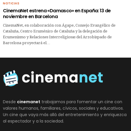
NOTICIAS
CinemaNet estrena «Damasco» en España: 13 de
noviembre en Barcelona
CinemaNet, en colaboración con Ágape, Consejo Evangélico de
Cataluña, Centro Ecuménico de Cataluña y la delegación de
Ecumenismo y Relaciones Interreligiosas del Arzobispado de
Barcelona proyectará el…
Desde
cinemanet
trabajamos para fomentar un cine con
valores humanos, familiares, cívicos, sociales y educativos.
Un cine que vaya más allá del entretenimiento y enriquezca
al espectador y a la sociedad.