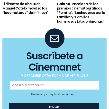
El director de cine Juan
Gala en Barcelona de los
Manuel Cotelo moviliza las
premios cinematográficos
“locomotoras” de Infinito+1
“Familia”, “Luchadores por la
Familia” y “Familias
Numerosas Extraordinarias”
Suscríbete a
Cinemanet
Y DESCUBRE OTRA FORMA DE VER EL CINE
He leído y acepto el
aviso legal
.