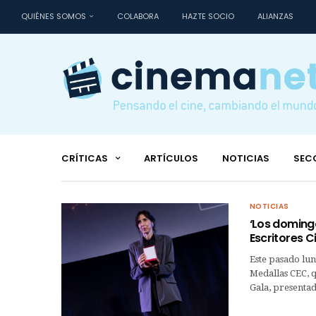
QUIÉNES SOMOS
COLABORA
HAZTE SOCIO
ALIANZAS
CRÍTICAS
ARTÍCULOS
NOTICIAS
SEC
NOTICIAS
‘Los domingo
Escritores 
Este pasado lun
Medallas CEC, q
Gala, presenta