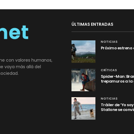
ÚLTIMAS ENTRADAS
NOTICIAS
Próximo estreno 
ne con valores humanos,
que vaya más allá del
CRÍTICAS
sociedad.
Spider-Man: Bran
trepamuros a la
NOTICIAS
Tráiler de ‘Yo so
Stallone se convi