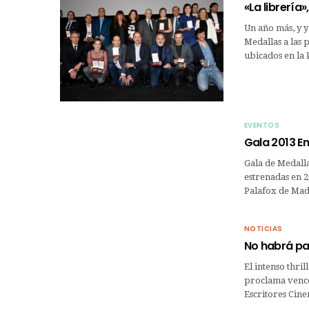
«La librería
Un año más, y y
Medallas a las 
ubicados en la 
EVENTOS
Gala 2013 E
Gala de Medalla
estrenadas en 2
Palafox de Ma
NOTICIAS
No habrá pa
El intenso thri
proclama venced
Escritores Cin