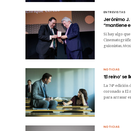
ENTREVISTAS
Jerónimo J. 
“mantiene el
Si hay algo que
Cinematográfico
guionistas, téc
NOTICIAS
‘El reino’ se
La 74ª edición 
coronado a El r
para arrasar e
NOTICIAS