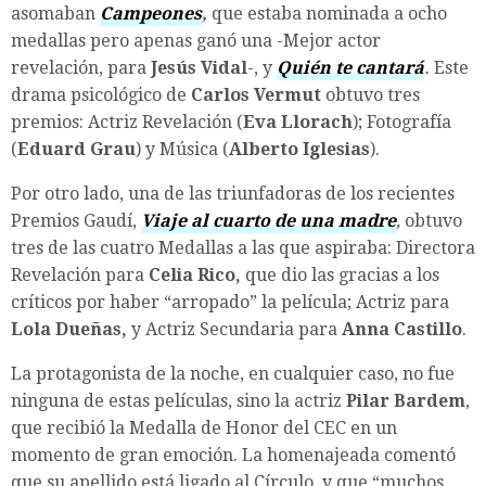
asomaban
Campeones
,
que estaba nominada a ocho
medallas pero apenas ganó una -Mejor actor
revelación, para
Jesús Vidal
-, y
Quién te cantará
.
Este
drama psicológico de
Carlos Vermut
obtuvo tres
premios: Actriz Revelación (
Eva Llorach
); Fotografía
(
Eduard Grau
) y Música (
Alberto Iglesias
).
Por otro lado, una de las triunfadoras de los recientes
Premios Gaudí,
Viaje al cuarto de una madre
,
obtuvo
tres de las cuatro Medallas a las que aspiraba: Directora
Revelación para
Celia Rico,
que dio las gracias a los
críticos por haber “arropado” la película; Actriz para
Lola Dueñas,
y Actriz Secundaria para
Anna Castillo
.
La protagonista de la noche, en cualquier caso, no fue
ninguna de estas películas, sino la actriz
Pilar Bardem
,
que recibió la Medalla de Honor del CEC en un
momento de gran emoción. La homenajeada comentó
que su apellido está ligado al Círculo, y que “muchos