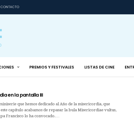
CONTACTO
CIONES
PREMIOS Y FESTIVALES
LISTAS DE CINE
ENT
ia en la pantalla III
miniserie que hemos dedicado al Año de la misericordia, que
este capítulo acabamos de repasar la bula Misericordiae vultus,
papa Francisco lo ha convocado.…