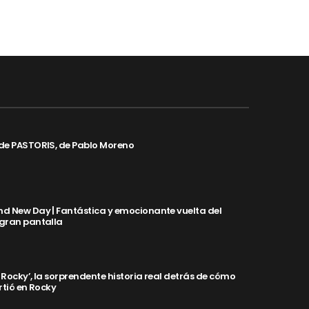
de PASTORIS, de Pablo Moreno
d New Day | Fantástica y emocionante vuelta del
 gran pantalla
y Rocky’, la sorprendente historia real detrás de cómo
rtió en Rocky