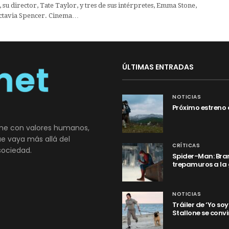
, su director, Tate Taylor, y tres de sus intérpretes, Emma Stone,
Octavia Spencer. Cinema…
ÚLTIMAS ENTRADAS
NOTICIAS
Próximo estreno 
ne con valores humanos,
que vaya más allá del
CRÍTICAS
sociedad.
Spider-Man: Bran
trepamuros a la
NOTICIAS
Tráiler de ‘Yo so
Stallone se convi