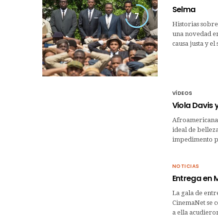
Selma
7
Historias sobre
una novedad en 
causa justa y e
VÍDEOS
Viola Davis 
Afroamericana y
ideal de bellez
impedimento pa
NOTICIAS
Entrega en M
La gala de entr
CinemaNet se ce
a ella acudiero