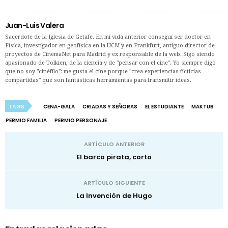
Juan-Luis Valera
Sacerdote de la Iglesia de Getafe. En mi vida anterior conseguí ser doctor en
Física, investigador en geofísica en la UCM y en Frankfurt, antiguo director de
proyectos de CinemaNet para Madrid y ex responsable de la web. Sigo siendo
apasionado de Tolkien, de la ciencia y de "pensar con el cine". Yo siempre digo
que no soy "cinéfilo": me gusta el cine porque "crea experiencias ficticias
compartidas" que son fantásticas herramientas para transmitir ideas.
TAGS
CENA-GALA
CRIADAS Y SEÑORAS
EL ESTUDIANTE
MAKTUB
PERMIO FAMILIA
PERMIO PERSONAJE
ARTÍCULO ANTERIOR
El barco pirata, corto
ARTÍCULO SIGUIENTE
La Invención de Hugo