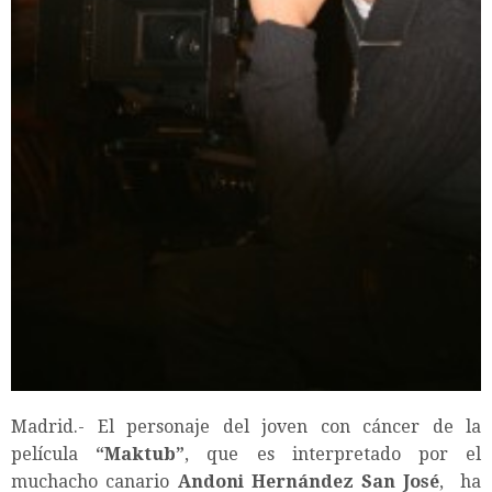
Madrid.- El personaje del joven con cáncer de la
película
“Maktub”
, que es interpretado por el
muchacho canario
Andoni Hernández San José
, ha