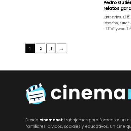
Pedro Gutié
relatos gara
Entrevista al f
Recacha, autor 
el Hollywood c
→
1
2
3
Desde
cinemanet
trabajamos para fomentar un ci
familiares, cívicos, sociales y educativos. Un cine 