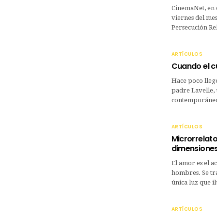
CinemaNet, en 
viernes del mes
Persecución Rel
ARTÍCULOS
Cuando el cu
Hace poco llegó
padre Lavelle, 
contemporáneo
ARTÍCULOS
Microrrelato
dimensiones
El amor es el a
hombres. Se tra
única luz que 
ARTÍCULOS