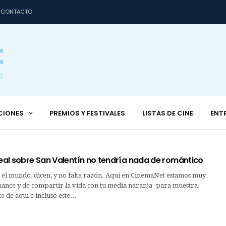
CONTACTO
CIONES
PREMIOS Y FESTIVALES
LISTAS DE CINE
ENT
real sobre San Valentín no tendría nada de romántico
el mundo, dicen, y no falta razón. Aquí en CinemaNet estamos muy
ance y de compartir la vida con tu media naranja -para muestra,
ste de aquí e incluso este…