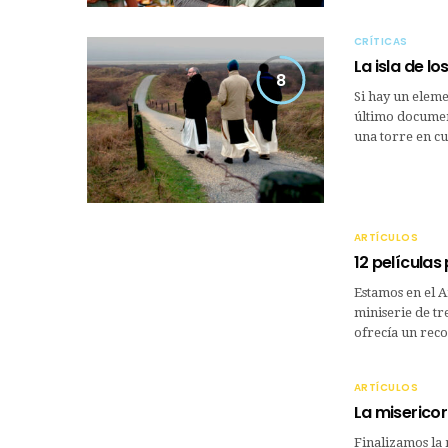
CRÍTICAS
La isla de l
8
Si hay un eleme
último document
una torre en c
ARTÍCULOS
12 películas
Estamos en el 
miniserie de tr
ofrecía un reco
ARTÍCULOS
La misericord
Finalizamos la 