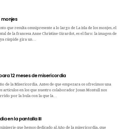
os monjes
nto que resulta omnipresente a lo largo de La isla de los monjes, el
al de la francesa Anne Christine Girardot, es el faro: la imagen de
uya cúspide gira un…
 para 12 meses de misericordia
Año de la Misericordia. Antes de que empezara os ofrecimos una
es artículos en los que nuestro colaborador Josan Montull nos
rrido por la bula con la que la…
ia en la pantalla III
miniserie que hemos dedicado al Año de la misericordia, que