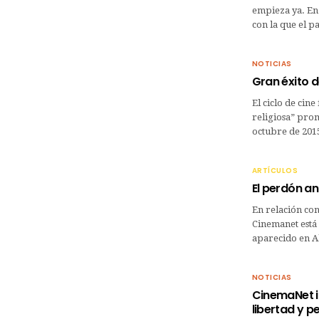
empieza ya. En 
con la que el 
NOTICIAS
Gran éxito d
El ciclo de cin
religiosa” pro
octubre de 2015
ARTÍCULOS
El perdón an
En relación con
Cinemanet está 
aparecido en A
NOTICIAS
CinemaNet in
libertad y p