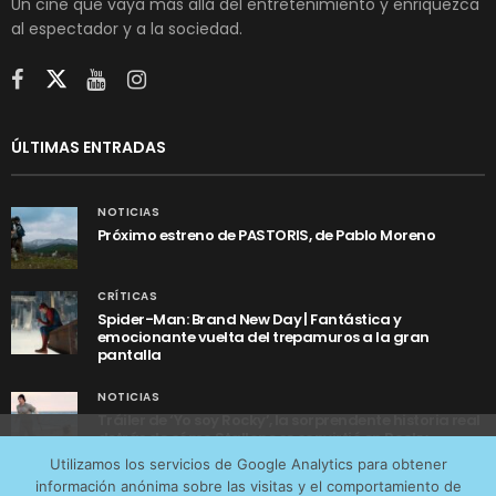
Un cine que vaya más allá del entretenimiento y enriquezca
al espectador y a la sociedad.
ÚLTIMAS ENTRADAS
NOTICIAS
Próximo estreno de PASTORIS, de Pablo Moreno
CRÍTICAS
Spider-Man: Brand New Day | Fantástica y
emocionante vuelta del trepamuros a la gran
pantalla
NOTICIAS
Tráiler de ‘Yo soy Rocky’, la sorprendente historia real
detrás de cómo Stallone se convirtió en Rocky
Utilizamos cookies anónimas de terceros para analizar el
Utilizamos los servicios de Google Analytics para obtener
tráfico web que recibimos y conocer los servicios que
información anónima sobre las visitas y el comportamiento de