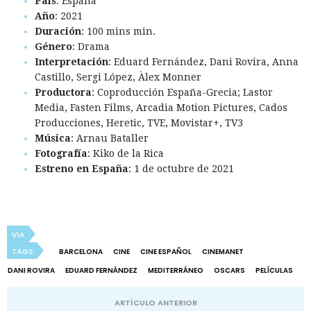
País
: España
Año
: 2021
Duración
: 100 mins min.
Género
: Drama
Interpretación
: Eduard Fernández, Dani Rovira, Anna
Castillo, Sergi López, Àlex Monner
Productora
: Coproducción España-Grecia; Lastor
Media, Fasten Films, Arcadia Motion Pictures, Cados
Producciones, Heretic, TVE, Movistar+, TV3
Música
: Arnau Bataller
Fotografía
: Kiko de la Rica
Estreno en España
: 1 de octubre de 2021
VIA
TAGS
BARCELONA
CINE
CINE ESPAÑOL
CINEMANET
DANI ROVIRA
EDUARD FERNÁNDEZ
MEDITERRÁNEO
OSCARS
PELÍCULAS
ARTÍCULO ANTERIOR