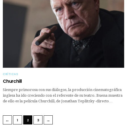
CRÍTICAS
Churchill
Siempre primorosa con sus diálogos, la producción cinematográfica
inglesa ha ido creciendo con el referente de su teatro. Buena muestra
de ello es la película Churchill, de Jonathan Teplitzky -directo…
←
→
1
2
3