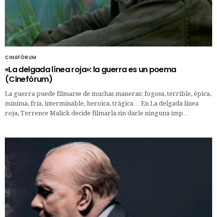
CINEFÓRUM
«La delgada línea roja»: la guerra es un poema
(Cinefórum)
La guerra puede filmarse de muchas maneras: fogosa, terrible, épica,
mínima, fría, interminable, heroica, trágica… En La delgada línea
roja, Terrence Malick decide filmarla sin darle ninguna imp…