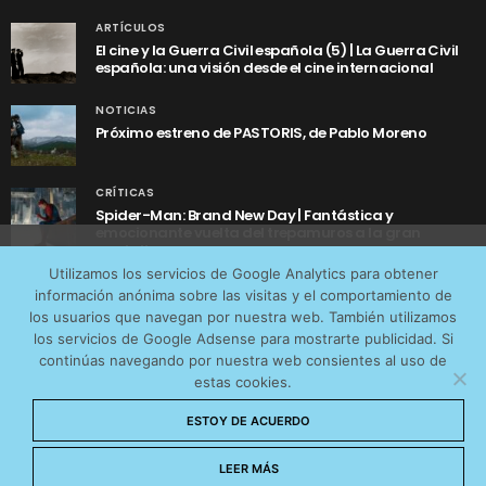
ARTÍCULOS
El cine y la Guerra Civil española (5) | La Guerra Civil
española: una visión desde el cine internacional
NOTICIAS
Próximo estreno de PASTORIS, de Pablo Moreno
CRÍTICAS
Spider-Man: Brand New Day | Fantástica y
emocionante vuelta del trepamuros a la gran
pantalla
Utilizamos cookies anónimas de terceros para analizar el
Utilizamos los servicios de Google Analytics para obtener
tráfico web que recibimos y conocer los servicios que
información anónima sobre las visitas y el comportamiento de
más os interesan. Puede cambiar las preferencias y
los usuarios que navegan por nuestra web. También utilizamos
obtener más información sobre las cookies que
los servicios de Google Adsense para mostrarte publicidad. Si
continúas navegando por nuestra web consientes al uso de
utilizamos en nuestra
Política de cookies
estas cookies.
AVISO LEGAL
CONTACTO
POLÍTICA DE COOKIES
Aceptar cookies
ESTOY DE ACUERDO
POLÍTICA DE PRIVACIDAD
© 2026 CinemaNet. Designed by
Prestigia
.
No permitir cookies
LEER MÁS