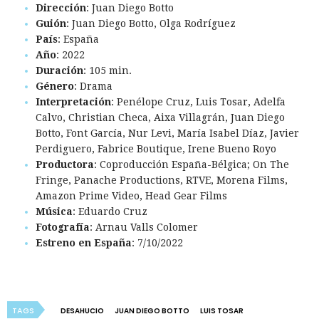
Dirección
: Juan Diego Botto
Guión
: Juan Diego Botto, Olga Rodríguez
País
: España
Año
: 2022
Duración
: 105 min.
Género
: Drama
Interpretación
: Penélope Cruz, Luis Tosar, Adelfa
Calvo, Christian Checa, Aixa Villagrán, Juan Diego
Botto, Font García, Nur Levi, María Isabel Díaz, Javier
Perdiguero, Fabrice Boutique, Irene Bueno Royo
Productora
: Coproducción España-Bélgica; On The
Fringe, Panache Productions, RTVE, Morena Films,
Amazon Prime Video, Head Gear Films
Música
: Eduardo Cruz
Fotografía
: Arnau Valls Colomer
Estreno en España
: 7/10/2022
TAGS
DESAHUCIO
JUAN DIEGO BOTTO
LUIS TOSAR