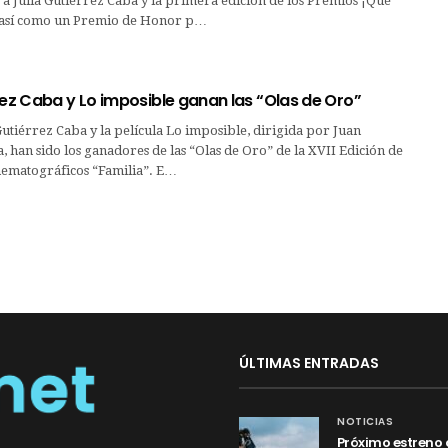
a Julia Gutiérrez Caba y la primera edición de los Premios ¡Qué
!, así como un Premio de Honor p…
rez Caba y Lo imposible ganan las “Olas de Oro”
 Gutiérrez Caba y la película Lo imposible, dirigida por Juan
 han sido los ganadores de las “Olas de Oro” de la XVII Edición de
nematográficos “Familia”. E…
ÚLTIMAS ENTRADAS
NOTICIAS
Próximo estreno 