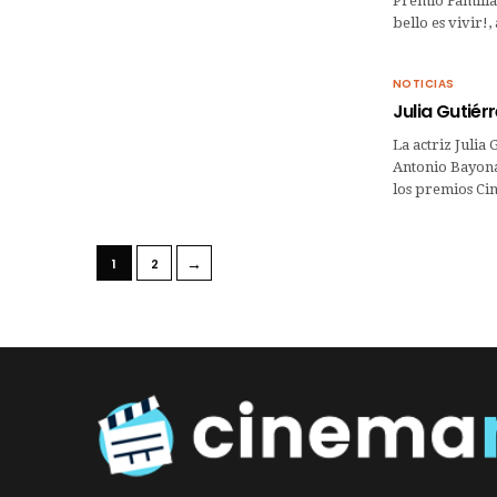
Premio Familia 
bello es vivir
NOTICIAS
Julia Gutiér
La actriz Julia
Antonio Bayona,
los premios Ci
→
1
2