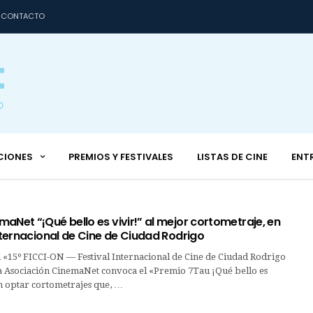
CONTACTO
CIONES
PREMIOS Y FESTIVALES
LISTAS DE CINE
ENT
aNet “¡Qué bello es vivir!” al mejor cortometraje, en
Internacional de Cine de Ciudad Rodrigo
 «15º FICCI-ON ­— Festival Internacional de Cine de Ciudad Rodrigo
la Asociación CinemaNet convoca el «Premio 7Tau ¡Qué bello es
n optar cortometrajes que, …