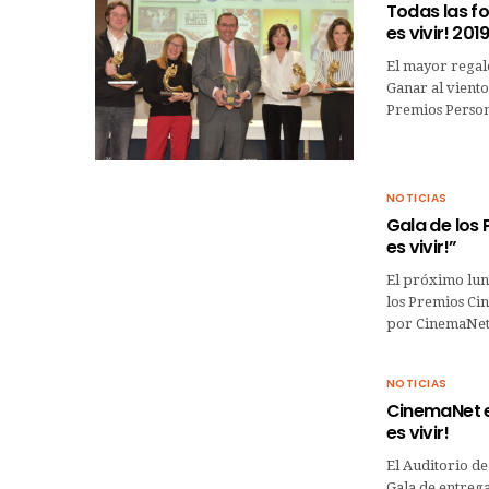
Todas las fo
es vivir! 201
El mayor regalo
Ganar al viento
Premios Person
NOTICIAS
Gala de los
es vivir!”
El próximo lune
los Premios Ci
por CinemaNet.
NOTICIAS
CinemaNet e
es vivir!
El Auditorio de
Gala de entrega