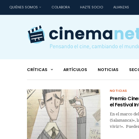
QUIÉNES SOMOS
COLABORA
HAZTE SOCIO
ALIANZAS
CRÍTICAS
ARTÍCULOS
NOTICIAS
SEC
NOTICIAS
Premio Cinem
el Festival 
En el marco del
(Salamanca)», 
vivir!». Puede