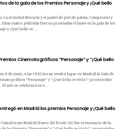
tos de la gala de los Premios Personaje y ¡Qué bello
9
, La sociedad literaria y el pastel de piel de patata, Campeones y
. Estas cuatro películas fueron premiadas el lunes en la gala de los
aje y ¡Qué bello es …
 Premios Cinematográficos “Personaje” y “¡Qué bello
s, 6 de junio, a las 19;30 horas, tendrá lugar en Madrid la Gala de
nematográficos “Personaje” y “¡Qué bello es vivir!” promovidos
 El acto se celebrará en e…
ntregó en Madrid los premios Personaje y ¡Qué bello
 CaixaForum Madrid (Paseo del Prado 36) fue el escenario de la
 de los Premios “Personaje” y “¡Qué bello es vivir!”, promovidos