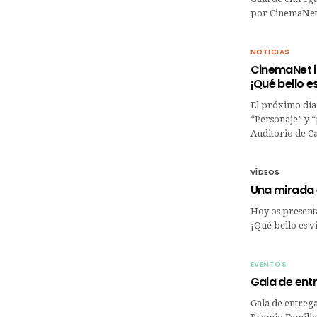
por CinemaNe
NOTICIAS
CinemaNet in
¡Qué bello es
El próximo día 
“Personaje” y “
Auditorio de 
VÍDEOS
Una mirada 
Hoy os present
¡Qué bello es 
EVENTOS
Gala de ent
Gala de entreg