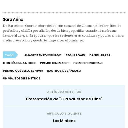
Sara Ariño
De Barcelona. Coordinadora del boletín semanal de Cinemanet. Informática de
profesión y cinéfila por afición, desde bien pequeñita, cuando mi madre me
llevaba al cine, en la época en que las sesiones eran continuas y podías entrar a
media proyección y quedarte luego a ver el comienzo.
TAGS
AMANECE EN EDIMBURGO
BEGIN AGAIN
DANIEL ARASA
DOS DÍAS UNA NOCHE
PREMIO CINEMANET
PREMIO PERSONAJE
PREMIO QUÉ BELLO ES VIVIR
RASTROS DE SÁNDALO
UN VIAJE DE DIEZ METROS
ARTÍCULO ANTERIOR
Presentación de "El Productor de Cine"
ARTÍCULO SIGUIENTE
Los Minions