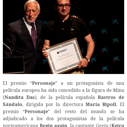
El premio “
Personaje
” a un protagonista de una
película europea ha sido concedido a la figura de Mina
(
Nandita Das
), de la película española
Rastros de
Sándalo
, dirigida por la directora
María Ripoll
. El
premio “
Personaje
” del resto del mundo se ha
adjudicado a los dos protagonistas de la película
norteamericana
Begin again
, la cantante Greta (
Keira