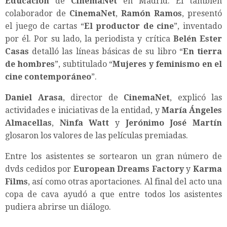
Educación
de
CinemaNet
en Madrid. El también
colaborador de
CinemaNet
,
Ramón Ramos
, presentó
el juego de cartas “
El productor de cine
”, inventado
por él. Por su lado, la periodista y crítica
Belén Ester
Casas
detalló las líneas básicas de su libro “
En tierra
de hombres
”, subtitulado “
Mujeres y feminismo en el
cine contemporáneo
”.
Daniel Arasa
, director de
CinemaNet
, explicó las
actividades e iniciativas de la entidad, y
María Ángeles
Almacellas
,
Ninfa Watt
y
Jerónimo José Martín
glosaron los valores de las películas premiadas.
Entre los asistentes se sortearon un gran número de
dvds cedidos por
European Dreams Factory
y
Karma
Films
, así como otras aportaciones. Al final del acto una
copa de cava ayudó a que entre todos los asistentes
pudiera abrirse un diálogo.