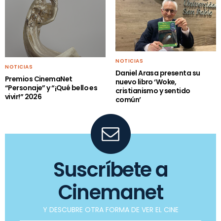
NOTICIAS
NOTICIAS
Daniel Arasa presenta su
Premios CinemaNet
nuevo libro ‘Woke,
“Personaje” y “¡Qué bello es
cristianismo y sentido
vivir!” 2026
común’
Suscríbete a
Cinemanet
Y DESCUBRE OTRA FORMA DE VER EL CINE