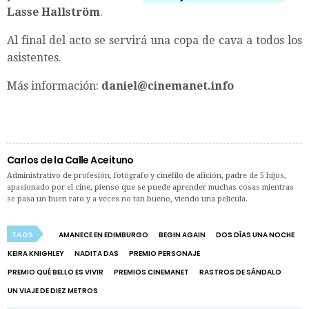
Lasse Hallström
.
Al final del acto se servirá una copa de cava a todos los
asistentes.
Más información:
daniel@cinemanet.info
Carlos de la Calle Aceituno
Administrativo de profesión, fotógrafo y cinéfilo de afición, padre de 5 hijos,
apasionado por el cine, pienso que se puede aprender muchas cosas mientras
se pasa un buen rato y a veces no tan bueno, viendo una película.
TAGS
AMANECE EN EDIMBURGO
BEGIN AGAIN
DOS DÍAS UNA NOCHE
KEIRA KNIGHLEY
NADITA DAS
PREMIO PERSONAJE
PREMIO QUÉ BELLO ES VIVIR
PREMIOS CINEMANET
RASTROS DE SÁNDALO
UN VIAJE DE DIEZ METROS