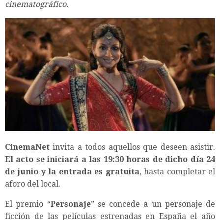
cinematográfico.
CinemaNet
invita a todos aquellos que deseen asistir.
El acto se iniciará a las 19:30 horas de dicho día 24
de junio y la entrada es gratuita
, hasta completar el
aforo del local.
El premio “
Personaje
” se concede a un personaje de
ficción de las películas estrenadas en España el año