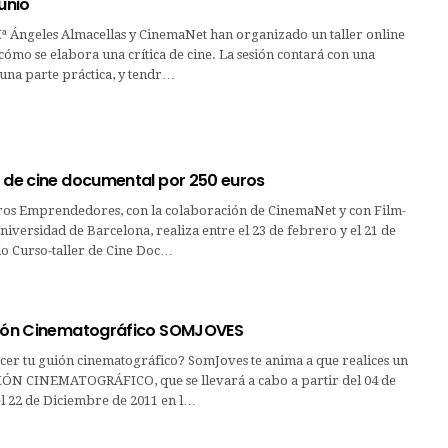
junio
ª Ángeles Almacellas y CinemaNet han organizado un taller online
cómo se elabora una crítica de cine. La sesión contará con una
 una parte práctica, y tendr…
r de cine documental por 250 euros
os Emprendedores, con la colaboración de CinemaNet y con Film-
Universidad de Barcelona, realiza entre el 23 de febrero y el 21 de
do Curso-taller de Cine Doc…
uión Cinematográfico SOMJOVES
cer tu guión cinematográfico? SomJoves te anima a que realices un
N CINEMATOGRÁFICO, que se llevará a cabo a partir del 04 de
el 22 de Diciembre de 2011 en l…