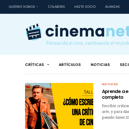
QUIÉNES SOMOS
COLABORA
HAZTE SOCIO
ALIANZAS
CRÍTICAS
ARTÍCULOS
NOTICIAS
SEC
NOTICIAS
Aprende a esc
completo
Escribir crític
arte, y para da
pasado lunes 2