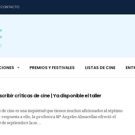
CONTACTO
CIONES
PREMIOS Y FESTIVALES
LISTAS DE CINE
ENT
ribir críticas de cine | Ya disponible el taller
as de cine es una inquietud que tienen muchos aficionados al séptimo
r respuesta a ello, la profesora Mª Ángeles Almacellas ofreció el
0 de septiembre la se…