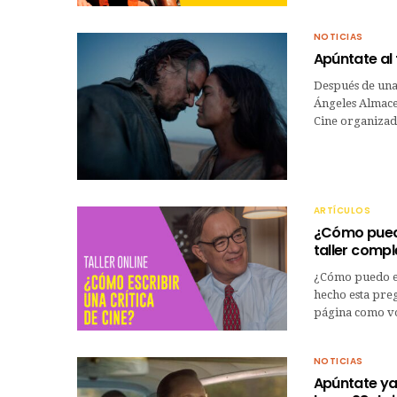
NOTICIAS
Apúntate al 
Después de una 
Ángeles Almacel
Cine organizad
ARTÍCULOS
¿Cómo puedo 
taller compl
¿Cómo puedo es
hecho esta preg
página como vo
NOTICIAS
Apúntate ya a