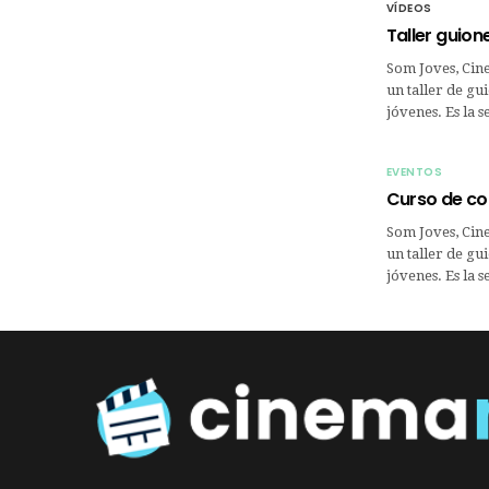
VÍDEOS
Taller guione
Som Joves, Cin
un taller de gu
jóvenes. Es la 
EVENTOS
Curso de co
Som Joves, Cin
un taller de gu
jóvenes. Es la 