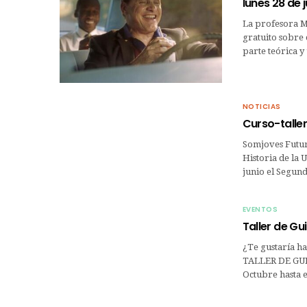
lunes 28 de 
La profesora M
gratuito sobre 
parte teórica y
NOTICIAS
Curso-talle
Somjoves Futur
Historia de la 
junio el Segun
EVENTOS
Taller de G
¿Te gustaría ha
TALLER DE GUIÓ
Octubre hasta 