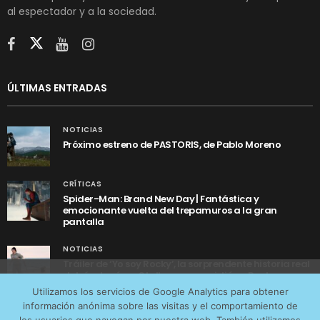
al espectador y a la sociedad.
ÚLTIMAS ENTRADAS
NOTICIAS
Próximo estreno de PASTORIS, de Pablo Moreno
CRÍTICAS
Spider-Man: Brand New Day | Fantástica y
emocionante vuelta del trepamuros a la gran
pantalla
NOTICIAS
Tráiler de ‘Yo soy Rocky’, la sorprendente historia real
detrás de cómo Stallone se convirtió en Rocky
Utilizamos cookies anónimas de terceros para analizar el
Utilizamos los servicios de Google Analytics para obtener
tráfico web que recibimos y conocer los servicios que
información anónima sobre las visitas y el comportamiento de
más os interesan. Puede cambiar las preferencias y