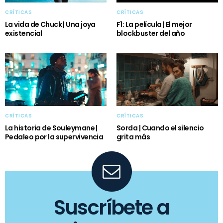
CRÍTICAS
CRÍTICAS
La vida de Chuck | Una joya
F1: La película | El mejor
existencial
blockbuster del año
CRÍTICAS
CRÍTICAS
La historia de Souleymane |
Sorda | Cuando el silencio
Pedaleo por la supervivencia
grita más
Suscríbete a