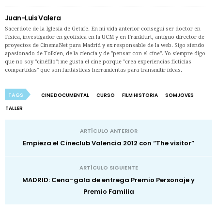
Juan-Luis Valera
Sacerdote de la Iglesia de Getafe. En mi vida anterior conseguí ser doctor en
Física, investigador en geofísica en la UCM y en Frankfurt, antiguo director de
proyectos de CinemaNet para Madrid y ex responsable de la web. Sigo siendo
apasionado de Tolkien, de la ciencia y de "pensar con el cine". Yo siempre digo
que no soy "cinéfilo": me gusta el cine porque "crea experiencias ficticias
compartidas" que son fantásticas herramientas para transmitir ideas.
TAGS
CINE DOCUMENTAL
CURSO
FILM HISTORIA
SOMJOVES
TALLER
ARTÍCULO ANTERIOR
Empieza el Cineclub Valencia 2012 con “The visitor”
ARTÍCULO SIGUIENTE
MADRID: Cena-gala de entrega Premio Personaje y
Premio Familia