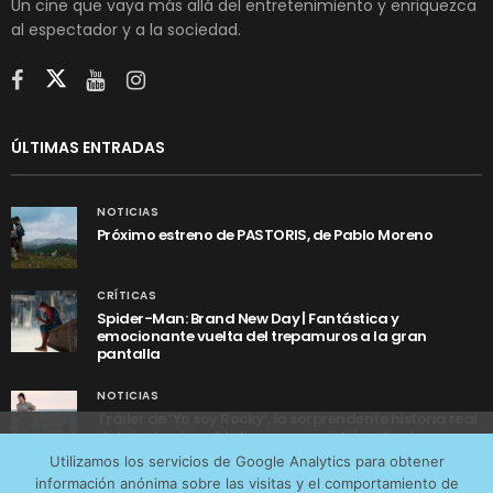
Un cine que vaya más allá del entretenimiento y enriquezca
al espectador y a la sociedad.
ÚLTIMAS ENTRADAS
NOTICIAS
Próximo estreno de PASTORIS, de Pablo Moreno
CRÍTICAS
Spider-Man: Brand New Day | Fantástica y
emocionante vuelta del trepamuros a la gran
pantalla
NOTICIAS
Tráiler de ‘Yo soy Rocky’, la sorprendente historia real
detrás de cómo Stallone se convirtió en Rocky
Utilizamos cookies anónimas de terceros para analizar el
Utilizamos los servicios de Google Analytics para obtener
tráfico web que recibimos y conocer los servicios que
información anónima sobre las visitas y el comportamiento de