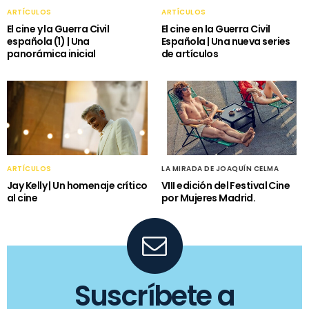
ARTÍCULOS
ARTÍCULOS
El cine y la Guerra Civil
El cine en la Guerra Civil
española (1) | Una
Española | Una nueva series
panorámica inicial
de artículos
ARTÍCULOS
LA MIRADA DE JOAQUÍN CELMA
Jay Kelly | Un homenaje crítico
VIII edición del Festival Cine
al cine
por Mujeres Madrid.
Suscríbete a