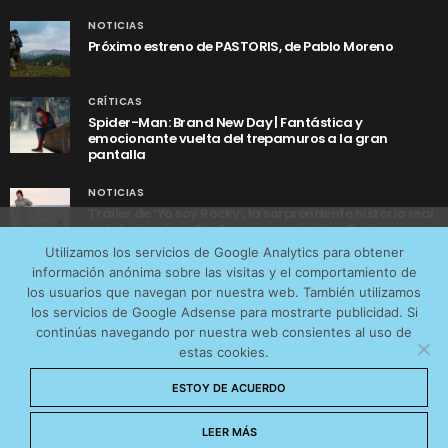
NOTICIAS
Próximo estreno de PASTORIS, de Pablo Moreno
CRÍTICAS
Spider-Man: Brand New Day | Fantástica y
emocionante vuelta del trepamuros a la gran
pantalla
NOTICIAS
Tráiler de ‘Yo soy Rocky’, la sorprendente historia real
detrás de cómo Stallone se convirtió en Rocky
Utilizamos cookies anónimas de terceros para analizar el
Utilizamos los servicios de Google Analytics para obtener
tráfico web que recibimos y conocer los servicios que
información anónima sobre las visitas y el comportamiento de
más os interesan. Puede cambiar las preferencias y
los usuarios que navegan por nuestra web. También utilizamos
obtener más información sobre las cookies que
los servicios de Google Adsense para mostrarte publicidad. Si
continúas navegando por nuestra web consientes al uso de
utilizamos en nuestra
Política de cookies
estas cookies.
AVISO LEGAL
CONTACTO
POLÍTICA DE COOKIES
Aceptar cookies
ESTOY DE ACUERDO
POLÍTICA DE PRIVACIDAD
© 2026 CinemaNet. Designed by
Prestigia
.
No permitir cookies
LEER MÁS