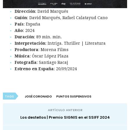
Dirección
: David Marqués
Guión
: David Marqués, Rafael Calatayud Cano
País
: España
Año
: 2024
Duración
: 89 min. min.
Interpretación
: Intriga. Thriller | Literatura
Productora
: Morena Films
Música
: Óscar López Plaza
Fotografía
: Santiago Racaj
Estreno en España
: 20/09/2024
TAGS
JOSÉ CORONADO
PUNTOS SUSPENSIVOS
ARTÍCULO ANTERIOR
Los destellos | Premio SIGNIS en el SSIFF 2024