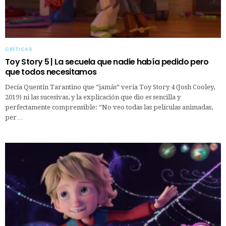
CRÍTICAS
Toy Story 5 | La secuela que nadie había pedido pero
que todos necesitamos
Decía Quentin Tarantino que “jamás” vería Toy Story 4 (Josh Cooley,
2019) ni las sucesivas, y la explicación que dio es sencilla y
perfectamente comprensible: “No veo todas las películas animadas,
per…