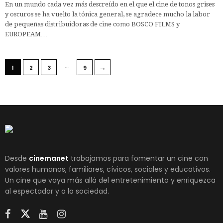
En un mundo cada vez más descreído en el que el cine de tonos grises
y oscuros se ha vuelto la tónica general, se agradece mucho la labor
de pequeñas distribuidoras de cine como BOSCO FILMS y
EUROPEAM…
…
→
1
2
3
9
Desde
cinemanet
trabajamos para fomentar un cine con
valores humanos, familiares, cívicos, sociales y educativos.
Un cine que vaya más allá del entretenimiento y enriquezca
al espectador y a la sociedad.